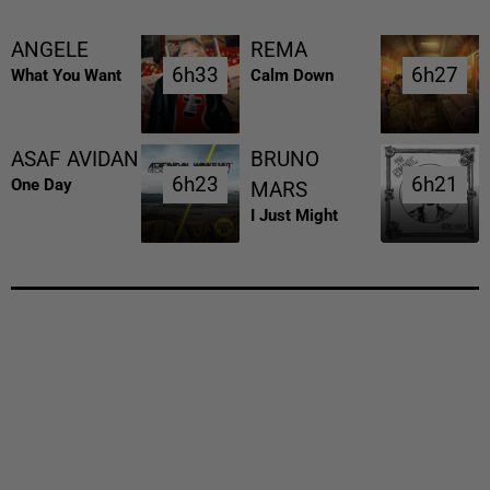
ANGELE
REMA
6h33
6h33
6h27
6h27
What You Want
Calm Down
ASAF AVIDAN
BRUNO
6h23
6h23
6h21
6h21
One Day
MARS
I Just Might