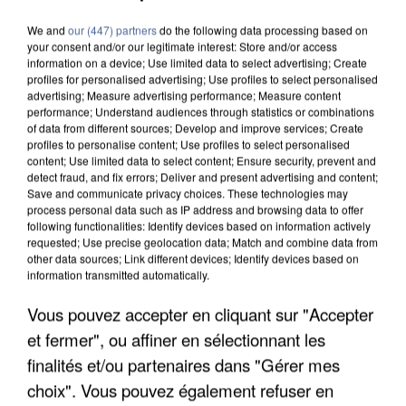
We and
our (447) partners
do the following data processing based on
your consent and/or our legitimate interest: Store and/or access
information on a device; Use limited data to select advertising; Create
profiles for personalised advertising; Use profiles to select personalised
advertising; Measure advertising performance; Measure content
performance; Understand audiences through statistics or combinations
of data from different sources; Develop and improve services; Create
profiles to personalise content; Use profiles to select personalised
content; Use limited data to select content; Ensure security, prevent and
detect fraud, and fix errors; Deliver and present advertising and content;
Save and communicate privacy choices. These technologies may
process personal data such as IP address and browsing data to offer
following functionalities: Identify devices based on information actively
requested; Use precise geolocation data; Match and combine data from
other data sources; Link different devices; Identify devices based on
information transmitted automatically.
Vous pouvez accepter en cliquant sur "Accepter
UNE TOURISTE DE L’OISE EMPORTÉE PAR UNE
COULÉE DE BOUE EN HAUTE-SAVOIE
et fermer", ou affiner en sélectionnant les
finalités et/ou partenaires dans "Gérer mes
choix". Vous pouvez également refuser en