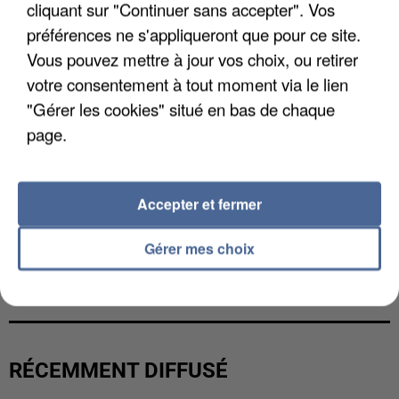
cliquant sur "Continuer sans accepter". Vos
préférences ne s'appliqueront que pour ce site.
Vous pouvez mettre à jour vos choix, ou retirer
votre consentement à tout moment via le lien
"Gérer les cookies" situé en bas de chaque
page.
Accepter et fermer
Gérer mes choix
LES DONNÉES DE 300 000 CLIENTS DÉROBÉES À
INTERMARCHÉ APRÈS UNE...
RÉCEMMENT DIFFUSÉ