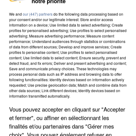
notre priorité
We and
our (447) partners
do the following data processing based on
your consent and/or our legitimate interest: Store and/or access
information on a device; Use limited data to select advertising; Create
profiles for personalised advertising; Use profiles to select personalised
advertising; Measure advertising performance; Measure content
performance; Understand audiences through statistics or combinations
of data from different sources; Develop and improve services; Create
profiles to personalise content; Use profiles to select personalised
content; Use limited data to select content; Ensure security, prevent and
detect fraud, and fix errors; Deliver and present advertising and content;
Save and communicate privacy choices. These technologies may
process personal data such as IP address and browsing data to offer
following functionalities: Identify devices based on information actively
requested; Use precise geolocation data; Match and combine data from
other data sources; Link different devices; Identify devices based on
information transmitted automatically.
APRÈS TOUTES CES CANICULES, LES REFUGES
DE FAUNE SAUVAGE SONT...
Vous pouvez accepter en cliquant sur "Accepter
et fermer", ou affiner en sélectionnant les
finalités et/ou partenaires dans "Gérer mes
choix". Vous pouvez également refuser en