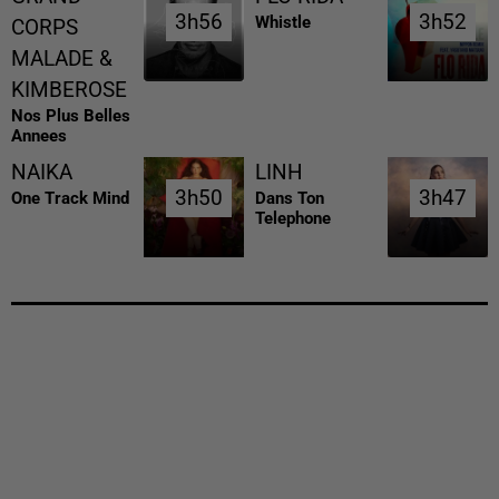
3h56
3h56
3h52
3h52
Whistle
CORPS
MALADE &
KIMBEROSE
Nos Plus Belles
Annees
NAIKA
LINH
3h50
3h50
3h47
3h47
One Track Mind
Dans Ton
Telephone