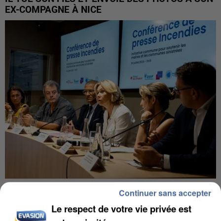
EX-COMPAGNE À NICE
INCENDIES : L’ÎLE-DE-FRANCE LANCE UN ÉLAN
Continuer sans accepter
DE SOLIDARITÉ AVEC LES...
Le respect de votre vie privée est