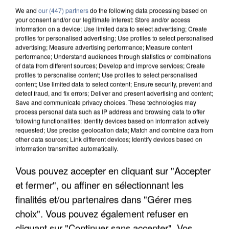
We and
our (447) partners
do the following data processing based on
your consent and/or our legitimate interest: Store and/or access
information on a device; Use limited data to select advertising; Create
profiles for personalised advertising; Use profiles to select personalised
advertising; Measure advertising performance; Measure content
performance; Understand audiences through statistics or combinations
of data from different sources; Develop and improve services; Create
profiles to personalise content; Use profiles to select personalised
content; Use limited data to select content; Ensure security, prevent and
detect fraud, and fix errors; Deliver and present advertising and content;
Save and communicate privacy choices. These technologies may
process personal data such as IP address and browsing data to offer
following functionalities: Identify devices based on information actively
requested; Use precise geolocation data; Match and combine data from
other data sources; Link different devices; Identify devices based on
information transmitted automatically.
UN SECOND CADRE DE LA DZ MAFIA
Vous pouvez accepter en cliquant sur "Accepter
INTERPELLÉ EN ALGÉRIE
et fermer", ou affiner en sélectionnant les
finalités et/ou partenaires dans "Gérer mes
choix". Vous pouvez également refuser en
cliquant sur "Continuer sans accepter". Vos