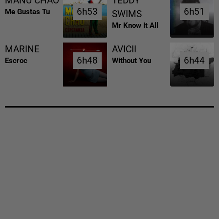
MANU CHAO
TEDDY
6h53
6h53
6h51
6h51
Me Gustas Tu
SWIMS
Mr Know It All
MARINE
AVICII
6h48
6h48
6h44
6h44
Escroc
Without You