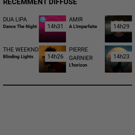
RÉCEMMENT DIFFUSÉ
DUA LIPA
AMIR
14h31
14h31
14h29
14h29
Dance The Night
A L'imparfaite
THE WEEKND
PIERRE
14h26
14h26
14h23
14h23
Blinding Lights
GARNIER
L'horizon