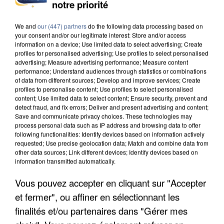
L’UN DES FONDATEURS SUPPOSÉS DE LA DZ
notre priorité
MAFIA INTERPELLÉ EN ALGÉRIE
We and
our (447) partners
do the following data processing based on
your consent and/or our legitimate interest: Store and/or access
information on a device; Use limited data to select advertising; Create
profiles for personalised advertising; Use profiles to select personalised
advertising; Measure advertising performance; Measure content
performance; Understand audiences through statistics or combinations
of data from different sources; Develop and improve services; Create
profiles to personalise content; Use profiles to select personalised
content; Use limited data to select content; Ensure security, prevent and
detect fraud, and fix errors; Deliver and present advertising and content;
Save and communicate privacy choices. These technologies may
process personal data such as IP address and browsing data to offer
following functionalities: Identify devices based on information actively
requested; Use precise geolocation data; Match and combine data from
other data sources; Link different devices; Identify devices based on
information transmitted automatically.
Vous pouvez accepter en cliquant sur "Accepter
UN SECOND CADRE DE LA DZ MAFIA
et fermer", ou affiner en sélectionnant les
INTERPELLÉ EN ALGÉRIE
finalités et/ou partenaires dans "Gérer mes