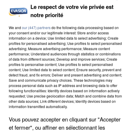
Le respect de votre vie privée est
notre priorité
INCENDIES : L’ÎLE-DE-FRANCE LANCE UN ÉLAN
We and
our (447) partners
do the following data processing based on
DE SOLIDARITÉ AVEC LES...
your consent and/or our legitimate interest: Store and/or access
information on a device; Use limited data to select advertising; Create
profiles for personalised advertising; Use profiles to select personalised
advertising; Measure advertising performance; Measure content
performance; Understand audiences through statistics or combinations
of data from different sources; Develop and improve services; Create
profiles to personalise content; Use profiles to select personalised
content; Use limited data to select content; Ensure security, prevent and
detect fraud, and fix errors; Deliver and present advertising and content;
Save and communicate privacy choices. These technologies may
process personal data such as IP address and browsing data to offer
following functionalities: Identify devices based on information actively
requested; Use precise geolocation data; Match and combine data from
other data sources; Link different devices; Identify devices based on
information transmitted automatically.
Vous pouvez accepter en cliquant sur "Accepter
et fermer", ou affiner en sélectionnant les