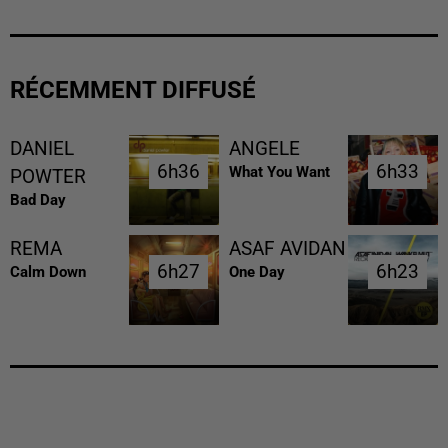
RÉCEMMENT DIFFUSÉ
DANIEL
ANGELE
6h36
6h36
6h33
6h33
What You Want
POWTER
Bad Day
REMA
ASAF AVIDAN
6h27
6h27
6h23
6h23
Calm Down
One Day