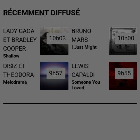
RÉCEMMENT DIFFUSÉ
LADY GAGA
BRUNO
10h03
10h03
10h00
10h00
ET BRADLEY
MARS
I Just Might
COOPER
Shallow
DISIZ ET
LEWIS
9h57
9h57
9h55
9h55
THEODORA
CAPALDI
Melodrama
Someone You
Loved