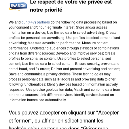
Le respect de votre vie privée est
notre priorité
INCENDIES : L’ÎLE-DE-FRANCE LANCE UN ÉLAN
DE SOLIDARITÉ AVEC LES...
We and
our (447) partners
do the following data processing based on
your consent and/or our legitimate interest: Store and/or access
information on a device; Use limited data to select advertising; Create
profiles for personalised advertising; Use profiles to select personalised
advertising; Measure advertising performance; Measure content
performance; Understand audiences through statistics or combinations
of data from different sources; Develop and improve services; Create
profiles to personalise content; Use profiles to select personalised
content; Use limited data to select content; Ensure security, prevent and
detect fraud, and fix errors; Deliver and present advertising and content;
Save and communicate privacy choices. These technologies may
process personal data such as IP address and browsing data to offer
following functionalities: Identify devices based on information actively
requested; Use precise geolocation data; Match and combine data from
other data sources; Link different devices; Identify devices based on
information transmitted automatically.
Vous pouvez accepter en cliquant sur "Accepter
et fermer", ou affiner en sélectionnant les
APRÈS TOUTES CES CANICULES, LES REFUGES
finalités et/ou partenaires dans "Gérer mes
DE FAUNE SAUVAGE SONT...