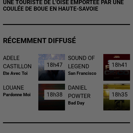
UNE TOURISTE DE L’OISE EMPORTÉE PAR UNE
COULÉE DE BOUE EN HAUTE-SAVOIE
RÉCEMMENT DIFFUSÉ
ADELE
SOUND OF
18h47
18h47
18h41
18h41
CASTILLON
LEGEND
Ete Avec Toi
San Francisco
LOUANE
DANIEL
18h38
18h38
18h35
18h35
Pardonne Moi
POWTER
Bad Day