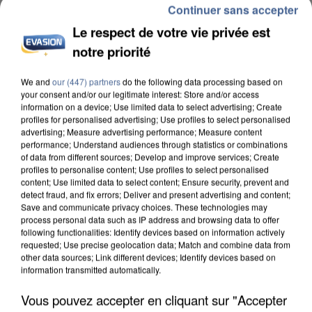
Continuer sans accepter
Le respect de votre vie privée est
notre priorité
We and
our (447) partners
do the following data processing based on
L’UN DES FONDATEURS SUPPOSÉS DE LA DZ
your consent and/or our legitimate interest: Store and/or access
information on a device; Use limited data to select advertising; Create
MAFIA INTERPELLÉ EN ALGÉRIE
profiles for personalised advertising; Use profiles to select personalised
advertising; Measure advertising performance; Measure content
performance; Understand audiences through statistics or combinations
of data from different sources; Develop and improve services; Create
profiles to personalise content; Use profiles to select personalised
content; Use limited data to select content; Ensure security, prevent and
detect fraud, and fix errors; Deliver and present advertising and content;
Save and communicate privacy choices. These technologies may
process personal data such as IP address and browsing data to offer
following functionalities: Identify devices based on information actively
requested; Use precise geolocation data; Match and combine data from
other data sources; Link different devices; Identify devices based on
information transmitted automatically.
Vous pouvez accepter en cliquant sur "Accepter