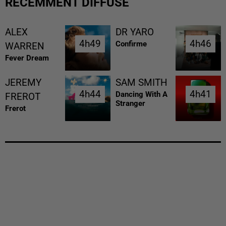
RÉCEMMENT DIFFUSÉ
ALEX
DR YARO
4h49
4h49
4h46
4h46
Confirme
WARREN
Fever Dream
JEREMY
SAM SMITH
4h44
4h44
4h41
4h41
Dancing With A
FREROT
Stranger
Frerot