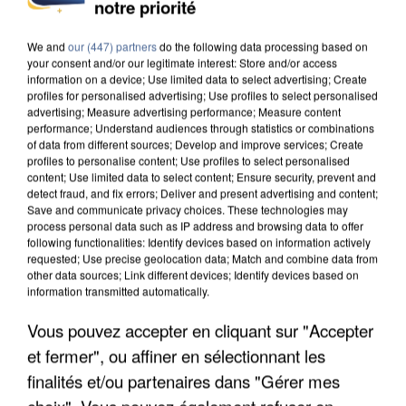
INCENDIES : L’ÎLE-DE-FRANCE LANCE UN ÉLAN
notre priorité
DE SOLIDARITÉ AVEC LES...
We and
our (447) partners
do the following data processing based on
your consent and/or our legitimate interest: Store and/or access
information on a device; Use limited data to select advertising; Create
profiles for personalised advertising; Use profiles to select personalised
advertising; Measure advertising performance; Measure content
performance; Understand audiences through statistics or combinations
of data from different sources; Develop and improve services; Create
profiles to personalise content; Use profiles to select personalised
content; Use limited data to select content; Ensure security, prevent and
detect fraud, and fix errors; Deliver and present advertising and content;
Save and communicate privacy choices. These technologies may
process personal data such as IP address and browsing data to offer
following functionalities: Identify devices based on information actively
requested; Use precise geolocation data; Match and combine data from
other data sources; Link different devices; Identify devices based on
information transmitted automatically.
Vous pouvez accepter en cliquant sur "Accepter
APRÈS TOUTES CES CANICULES, LES REFUGES
et fermer", ou affiner en sélectionnant les
DE FAUNE SAUVAGE SONT...
finalités et/ou partenaires dans "Gérer mes