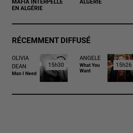
MAFIA INTERPELLÉ
ALGÉRIE
EN ALGÉRIE
RÉCEMMENT DIFFUSÉ
OLIVIA
ANGELE
15h30
15h30
15h26
15h26
What You
DEAN
Want
Man I Need