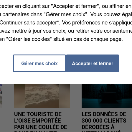
pter en cliquant sur "Accepter et fermer", ou affiner en
sera à la mairie à partir du 8 MARS. Plusieurs documen
/ou partenaires dans "Gérer mes choix". Vous pouvez éga
e, un livret de famille, la carte d'identité ou encore 
"Continuer sans accepter". Vos préférences ne s'appliqu
infos au 01 60 01 70 35.
uvez mettre à jour vos choix, ou retirer votre consenteme
en "Gérer les cookies" situé en bas de chaque page.
Gérer mes choix
Accepter et fermer
UNE TOURISTE DE
LES DONNÉES DE
L’OISE EMPORTÉE
300 000 CLIENTS
PAR UNE COULÉE DE
DÉROBÉES À