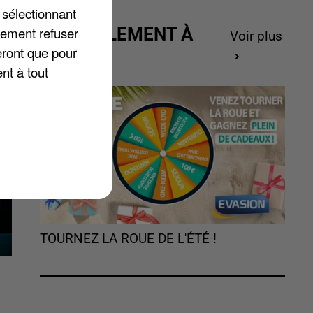
 sélectionnant
ts
lement refuser
ACTUELLEMENT À
le
Voir plus
eront que pour
GAGNER
nt à tout
TOURNEZ LA ROUE DE L'ÉTÉ !