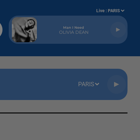
Live :
PARIS
Man I Need
OLIVIA DEAN
PARIS