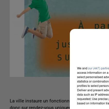
We and
our (447) partn
access information on a 
select personalised ad
statistics or combinatio
profiles to select person
Deliver and present adv
data such as IP address 
requested; Use precise g
La ville instaure un fonctionnement précis afin 
based on information tra
donc sur rendez-vous uniquement que les parent