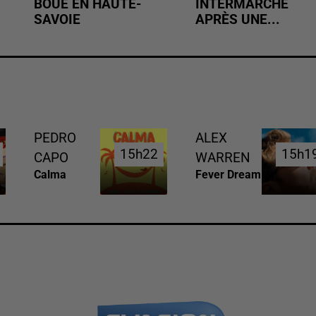
BOUE EN HAUTE-
INTERMARCHÉ
SAVOIE
APRÈS UNE...
PEDRO
ALEX
15h22
15h22
15h1
15h1
CAPO
WARREN
Calma
Fever Dream