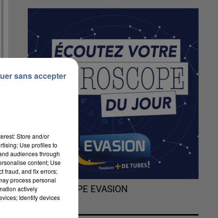
uer sans accepter
erest: Store and/or
tising; Use profiles to
tand audiences through
personalise content; Use
 fraud, and fix errors;
 may process personal
L'HOROSCOPE EVASION
mation actively
vices; Identify devices