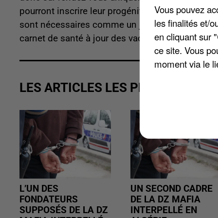
Vous pouvez acce
pourront inscrire leur progéniture à l'école. Ce 
les finalités et
sont nécessaires comme un justificatif de domicil
en cliquant sur 
carnet de santé à jour des vaccinations. Plus d'
ce site. Vous po
moment via le li
LES ARTICLES LES PLUS VUS
L’UN DES
UN SECOND CADRE
FONDATEURS
DE LA DZ MAFIA
SUPPOSÉS DE LA DZ
INTERPELLÉ EN