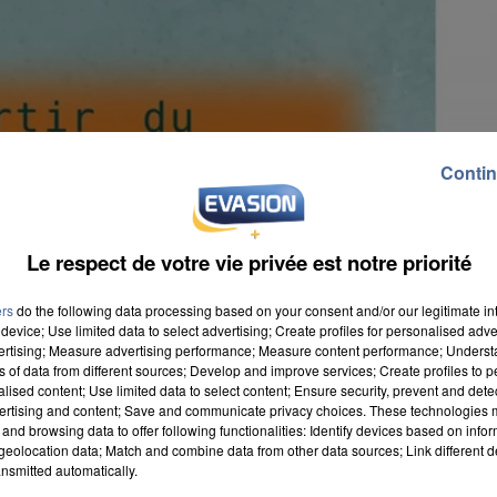
Contin
Le respect de votre vie privée est notre priorité
ers
do the following data processing based on your consent and/or our legitimate int
device; Use limited data to select advertising; Create profiles for personalised adver
vertising; Measure advertising performance; Measure content performance; Unders
ns of data from different sources; Develop and improve services; Create profiles to 
alised content; Use limited data to select content; Ensure security, prevent and detect
ertising and content; Save and communicate privacy choices. These technologies
and browsing data to offer following functionalities: Identify devices based on infor
eolocation data; Match and combine data from other data sources; Link different de
de respecter au mieux les mesures sanitaires. C'est
nsmitted automatically.
s d'enfants nés en 2018 et les nouveaux arrivants