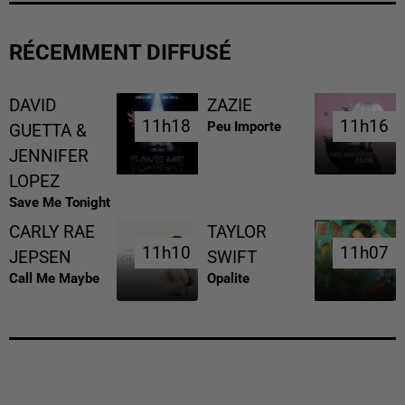
RÉCEMMENT DIFFUSÉ
DAVID
ZAZIE
11h18
11h18
11h16
11h16
Peu Importe
GUETTA &
JENNIFER
LOPEZ
Save Me Tonight
CARLY RAE
TAYLOR
11h10
11h10
11h07
11h07
JEPSEN
SWIFT
Call Me Maybe
Opalite