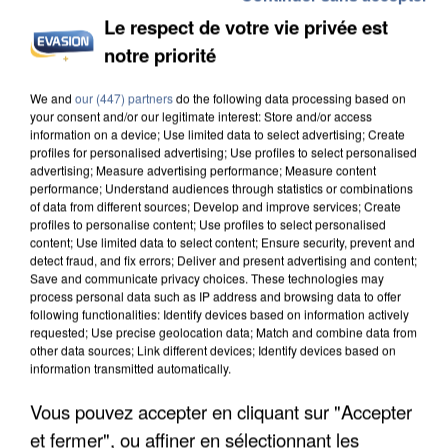
Le respect de votre vie privée est
notre priorité
UN SECOND CADRE DE LA DZ MAFIA
INTERPELLÉ EN ALGÉRIE
We and
our (447) partners
do the following data processing based on
your consent and/or our legitimate interest: Store and/or access
information on a device; Use limited data to select advertising; Create
profiles for personalised advertising; Use profiles to select personalised
advertising; Measure advertising performance; Measure content
performance; Understand audiences through statistics or combinations
of data from different sources; Develop and improve services; Create
profiles to personalise content; Use profiles to select personalised
content; Use limited data to select content; Ensure security, prevent and
detect fraud, and fix errors; Deliver and present advertising and content;
Save and communicate privacy choices. These technologies may
process personal data such as IP address and browsing data to offer
following functionalities: Identify devices based on information actively
requested; Use precise geolocation data; Match and combine data from
other data sources; Link different devices; Identify devices based on
information transmitted automatically.
Vous pouvez accepter en cliquant sur "Accepter
et fermer", ou affiner en sélectionnant les
UNE TOURISTE DE L’OISE EMPORTÉE PAR UNE