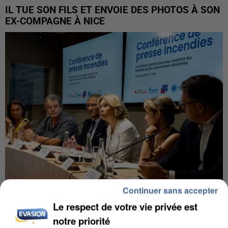
IL TUE SON FILS ET ENVOIE DES PHOTOS À SON
EX-COMPAGNE À NICE
Continuer sans accepter
Le respect de votre vie privée est
INCENDIES : L’ÎLE-DE-FRANCE LANCE UN ÉLAN
DE SOLIDARITÉ AVEC LES...
notre priorité