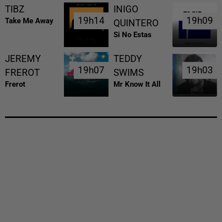
TIBZ
INIGO
19h14
19h14
19h09
19h09
Take Me Away
QUINTERO
Si No Estas
JEREMY
TEDDY
19h07
19h07
19h03
19h03
FREROT
SWIMS
Frerot
Mr Know It All