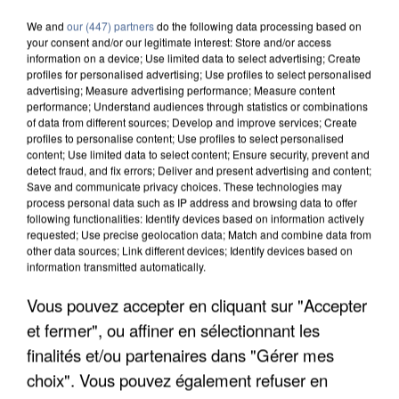
We and
our (447) partners
do the following data processing based on
your consent and/or our legitimate interest: Store and/or access
information on a device; Use limited data to select advertising; Create
profiles for personalised advertising; Use profiles to select personalised
advertising; Measure advertising performance; Measure content
performance; Understand audiences through statistics or combinations
of data from different sources; Develop and improve services; Create
profiles to personalise content; Use profiles to select personalised
content; Use limited data to select content; Ensure security, prevent and
detect fraud, and fix errors; Deliver and present advertising and content;
Save and communicate privacy choices. These technologies may
process personal data such as IP address and browsing data to offer
following functionalities: Identify devices based on information actively
requested; Use precise geolocation data; Match and combine data from
other data sources; Link different devices; Identify devices based on
information transmitted automatically.
Vous pouvez accepter en cliquant sur "Accepter
APRÈS TOUTES CES CANICULES, LES REFUGES
DE FAUNE SAUVAGE SONT...
et fermer", ou affiner en sélectionnant les
finalités et/ou partenaires dans "Gérer mes
choix". Vous pouvez également refuser en