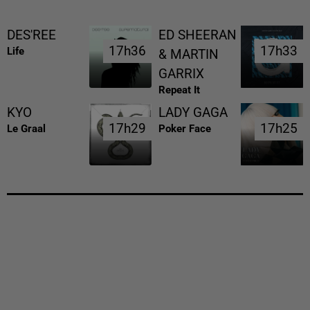
DES'REE
ED SHEERAN
17h36
17h36
17h33
17h33
Life
& MARTIN
GARRIX
Repeat It
KYO
LADY GAGA
17h29
17h29
17h25
17h25
Le Graal
Poker Face