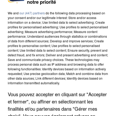
notre priorité
DE SOLIDARITÉ AVEC LES...
We and
our (447) partners
do the following data processing based on
your consent and/or our legitimate interest: Store and/or access
information on a device; Use limited data to select advertising; Create
profiles for personalised advertising; Use profiles to select personalised
advertising; Measure advertising performance; Measure content
performance; Understand audiences through statistics or combinations
of data from different sources; Develop and improve services; Create
profiles to personalise content; Use profiles to select personalised
content; Use limited data to select content; Ensure security, prevent and
detect fraud, and fix errors; Deliver and present advertising and content;
Save and communicate privacy choices. These technologies may
process personal data such as IP address and browsing data to offer
following functionalities: Identify devices based on information actively
requested; Use precise geolocation data; Match and combine data from
other data sources; Link different devices; Identify devices based on
information transmitted automatically.
Vous pouvez accepter en cliquant sur "Accepter
APRÈS TOUTES CES CANICULES, LES REFUGES
et fermer", ou affiner en sélectionnant les
DE FAUNE SAUVAGE SONT...
finalités et/ou partenaires dans "Gérer mes
choix". Vous pouvez également refuser en