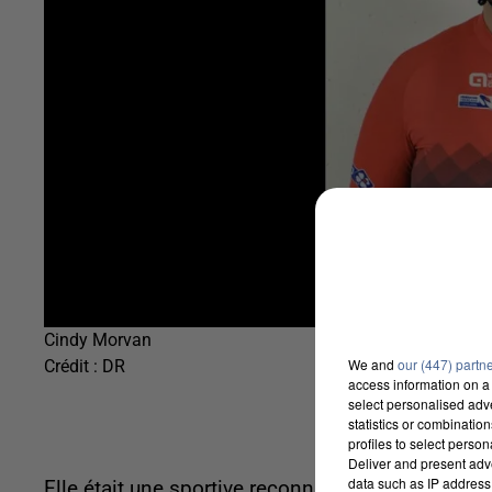
Cindy Morvan
We and
our (447) partn
Crédit :
DR
access information on a 
select personalised ad
statistics or combinatio
profiles to select person
Deliver and present adv
data such as IP address 
Elle était une sportive reconnue dan s la régio