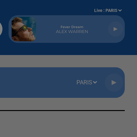
Live :
PARIS
Fever Dream
ALEX WARREN
PARIS