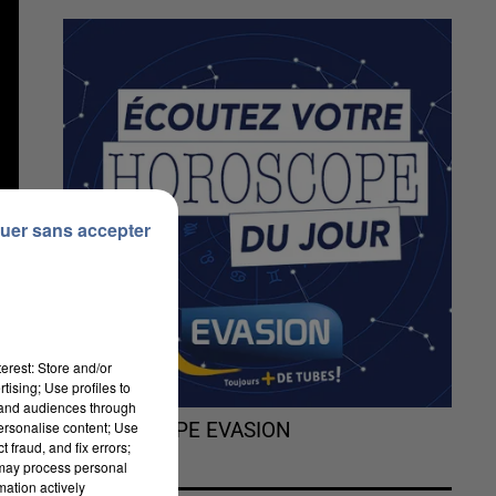
uer sans accepter
erest: Store and/or
tising; Use profiles to
tand audiences through
personalise content; Use
L'HOROSCOPE EVASION
 fraud, and fix errors;
 may process personal
mation actively
é