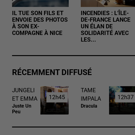
IL TUE SON FILS ET
INCENDIES : L’ÎLE-
ENVOIE DES PHOTOS
DE-FRANCE LANCE
À SON EX-
UN ÉLAN DE
COMPAGNE À NICE
SOLIDARITÉ AVEC
LES...
RÉCEMMENT DIFFUSÉ
JUNGELI
TAME
12h45
12h45
12h37
12h37
ET EMMA
IMPALA
Juste Un
Dracula
Peu