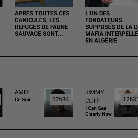
APRÈS TOUTES CES
L’UN DES
CANICULES, LES
FONDATEURS
REFUGES DE FAUNE
SUPPOSÉS DE LA D
SAUVAGE SONT...
MAFIA INTERPELL
EN ALGÉRIE
AMIR
JIMMY
12h34
12h34
12h3
12h3
Ce Soir
CLIFF
I Can See
Clearly Now