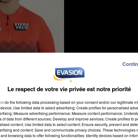
Contin
Le respect de votre vie privée est notre priorité
ers
do the following data processing based on your consent and/or our legitimate int
device; Use limited data to select advertising; Create profiles for personalised adver
vertising; Measure advertising performance; Measure content performance; Unders
ns of data from different sources; Develop and improve services; Create profiles to 
alised content; Use limited data to select content; Ensure security, prevent and detect
ertising and content; Save and communicate privacy choices. These technologies
and browsing data to offer following functionalities: Identify devices based on infor
n. Cindy Morvan, ancienne championne de France, a ét