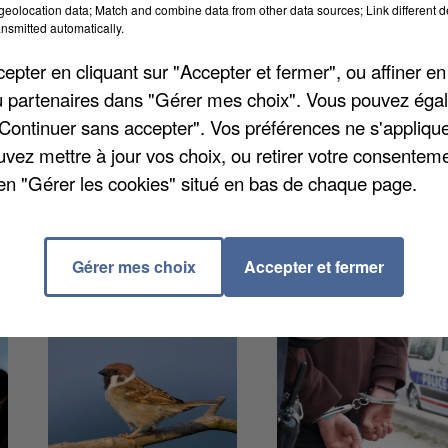
eolocation data; Match and combine data from other data sources; Link different de
s, dans le Nord-Pas-de-Calais. C’est la compagne de
nsmitted automatically.
 se donner la mort quelques heures plus tard. Les fait
pter en cliquant sur "Accepter et fermer", ou affiner en
e vice-président aux Sports du conseil régional,
/ou partenaires dans "Gérer mes choix". Vous pouvez éga
. Il décrit Cindy Morvan comme une « figure du cyclism
"Continuer sans accepter". Vos préférences ne s'appliqu
uvez mettre à jour vos choix, ou retirer votre consenteme
en "Gérer les cookies" situé en bas de chaque page.
Gérer mes choix
Accepter et fermer