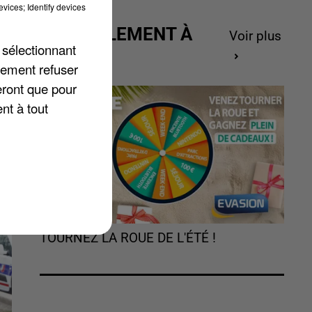
vices; Identify devices
ACTUELLEMENT À
Voir plus
s
 sélectionnant
GAGNER
lement refuser
e
eront que pour
nt à tout
TOURNEZ LA ROUE DE L'ÉTÉ !