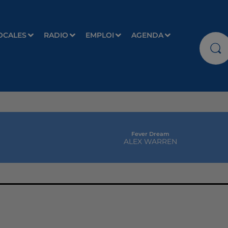
OCALES
RADIO
EMPLOI
AGENDA
Fever Dream
ALEX WARREN