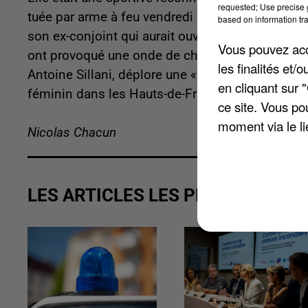
requested; Use precise g
tuée par arme à feu vendredi 31 octobre à Calai
based on information tra
son ex-conjoint qui aurait ouvert le feu avant de
Vous pouvez acce
ont provoqué une onde de choc dans la région. L
les finalités et
Antoine Sillani, déplore une « triste nouvelle »
en cliquant sur 
féminin dans les Hauts-de-France ».
ce site. Vous po
moment via le li
Nicolas Chacun
LES ARTICLES LES PLUS VUS