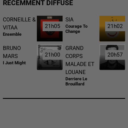
RÉCEMMENT DIFFUSÉ
CORNEILLE &
SIA
21h05
21h05
21h02
21h02
Courage To
VITAA
Change
Ensemble
BRUNO
GRAND
21h00
21h00
20h57
20h57
MARS
CORPS
I Just Might
MALADE ET
LOUANE
Derriere Le
Brouillard