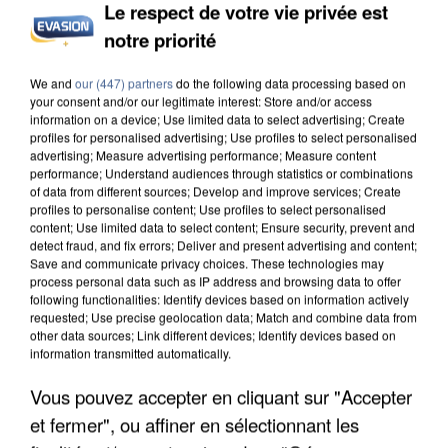
Le respect de votre vie privée est
UNE TOURISTE DE L’OISE EMPORTÉE PAR UNE
notre priorité
COULÉE DE BOUE EN HAUTE-SAVOIE
We and
our (447) partners
do the following data processing based on
your consent and/or our legitimate interest: Store and/or access
information on a device; Use limited data to select advertising; Create
profiles for personalised advertising; Use profiles to select personalised
advertising; Measure advertising performance; Measure content
performance; Understand audiences through statistics or combinations
of data from different sources; Develop and improve services; Create
profiles to personalise content; Use profiles to select personalised
content; Use limited data to select content; Ensure security, prevent and
detect fraud, and fix errors; Deliver and present advertising and content;
Save and communicate privacy choices. These technologies may
process personal data such as IP address and browsing data to offer
following functionalities: Identify devices based on information actively
requested; Use precise geolocation data; Match and combine data from
other data sources; Link different devices; Identify devices based on
information transmitted automatically.
Vous pouvez accepter en cliquant sur "Accepter
LES DONNÉES DE 300 000 CLIENTS DÉROBÉES À
et fermer", ou affiner en sélectionnant les
INTERMARCHÉ APRÈS UNE...