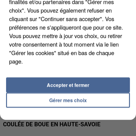
UN SECOND CADRE DE LA DZ MAFIA
finalités et/ou partenaires dans "Gérer mes
INTERPELLÉ EN ALGÉRIE
choix". Vous pouvez également refuser en
cliquant sur "Continuer sans accepter". Vos
préférences ne s'appliqueront que pour ce site.
Vous pouvez mettre à jour vos choix, ou retirer
votre consentement à tout moment via le lien
"Gérer les cookies" situé en bas de chaque
page.
Accepter et fermer
Gérer mes choix
UNE TOURISTE DE L’OISE EMPORTÉE PAR UNE
COULÉE DE BOUE EN HAUTE-SAVOIE