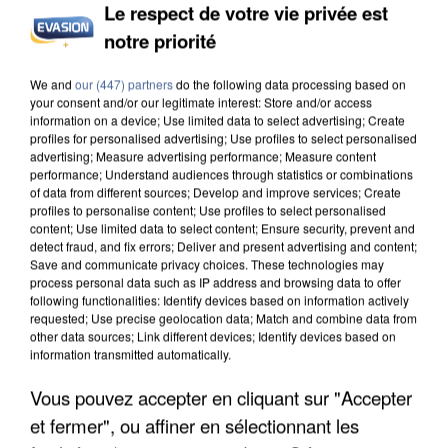
Le respect de votre vie privée est
notre priorité
L’UN DES FONDATEURS SUPPOSÉS DE LA DZ
We and
our (447) partners
do the following data processing based on
MAFIA INTERPELLÉ EN ALGÉRIE
your consent and/or our legitimate interest: Store and/or access
information on a device; Use limited data to select advertising; Create
profiles for personalised advertising; Use profiles to select personalised
advertising; Measure advertising performance; Measure content
performance; Understand audiences through statistics or combinations
of data from different sources; Develop and improve services; Create
profiles to personalise content; Use profiles to select personalised
content; Use limited data to select content; Ensure security, prevent and
detect fraud, and fix errors; Deliver and present advertising and content;
Save and communicate privacy choices. These technologies may
process personal data such as IP address and browsing data to offer
following functionalities: Identify devices based on information actively
requested; Use precise geolocation data; Match and combine data from
other data sources; Link different devices; Identify devices based on
information transmitted automatically.
Vous pouvez accepter en cliquant sur "Accepter
et fermer", ou affiner en sélectionnant les