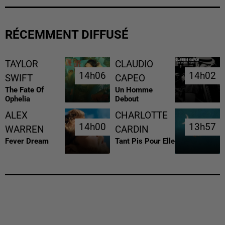
RÉCEMMENT DIFFUSÉ
TAYLOR
CLAUDIO
14h06
14h06
14h02
14h02
SWIFT
CAPEO
The Fate Of
Un Homme
Ophelia
Debout
ALEX
CHARLOTTE
14h00
14h00
13h57
13h57
WARREN
CARDIN
Fever Dream
Tant Pis Pour Elle