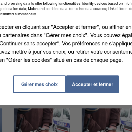
and browsing data to offer following functionalities: Identify devices based on infor
u dispositif régional « Hauts-de-France en Avignon »,
eolocation data; Match and combine data from other data sources; Link different de
nsmitted automatically.
rritoire. Dix d’entre elles se produiront dans le OF
les ont été retenus dans le IN, dont l’un ouvrira le
pter en cliquant sur "Accepter et fermer", ou affiner en
tion « Lycéens et Apprentis en Avignon », permettant 
/ou partenaires dans "Gérer mes choix". Vous pouvez éga
s, rencontrer les artistes et s’initier aux métiers du
"Continuer sans accepter". Vos préférences ne s'appliqu
uvez mettre à jour vos choix, ou retirer votre consenteme
en "Gérer les cookies" situé en bas de chaque page.
Gérer mes choix
Accepter et fermer