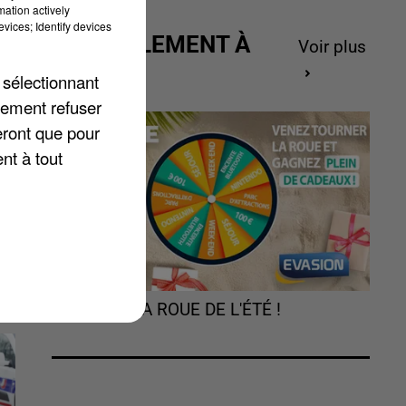
mation actively
vices; Identify devices
ACTUELLEMENT À
Voir plus
F,
GAGNER
 sélectionnant
à
lement refuser
eront que pour
nt à tout
TOURNEZ LA ROUE DE L'ÉTÉ !