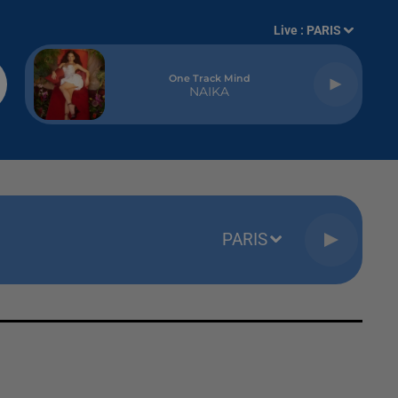
Live :
PARIS
One Track Mind
NAIKA
PARIS