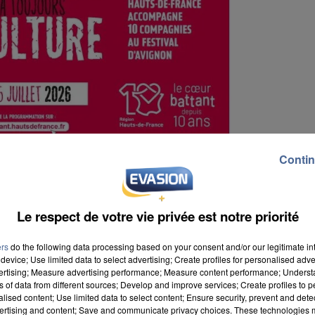
Contin
Le respect de votre vie privée est notre priorité
ers
do the following data processing based on your consent and/or our legitimate int
device; Use limited data to select advertising; Create profiles for personalised adver
vertising; Measure advertising performance; Measure content performance; Unders
ns of data from different sources; Develop and improve services; Create profiles to 
alised content; Use limited data to select content; Ensure security, prevent and detect
ertising and content; Save and communicate privacy choices. These technologies
eu du 4 au 25 juillet 2026. Les Hauts-de-France seron