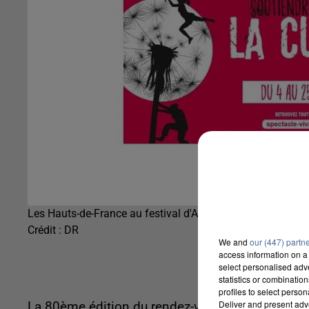
Les Hauts-de-France au festival d'Avignon
Crédit :
DR
We and
our (447) partn
access information on a 
select personalised ad
statistics or combinatio
profiles to select person
Deliver and present adv
La 80ème édition du rendez-vous théâtral aura li