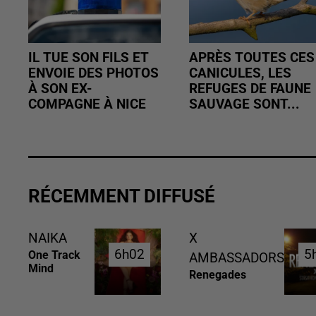
IL TUE SON FILS ET
APRÈS TOUTES CES
ENVOIE DES PHOTOS
CANICULES, LES
À SON EX-
REFUGES DE FAUNE
COMPAGNE À NICE
SAUVAGE SONT...
RÉCEMMENT DIFFUSÉ
NAIKA
X
6h02
6h02
5
5
One Track
AMBASSADORS
Mind
Renegades