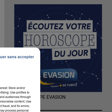
uer sans accepter
erest: Store and/or
tising; Use profiles to
tand audiences through
L'HOROSCOPE EVASION
personalise content; Use
 fraud, and fix errors;
 may process personal
t