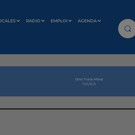
OCALES
RADIO
EMPLOI
AGENDA
One Track Mind
NAIKA