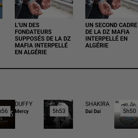
L’UN DES
UN SECOND CADRE
FONDATEURS
DE LA DZ MAFIA
SUPPOSÉS DE LA DZ
INTERPELLÉ EN
MAFIA INTERPELLÉ
ALGÉRIE
EN ALGÉRIE
DUFFY
SHAKIRA
h56
h56
5h53
5h53
5h50
5h50
Mercy
Dai Dai