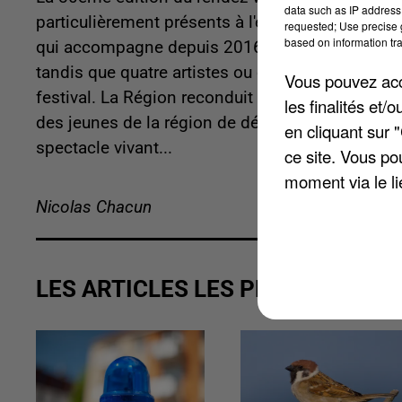
data such as IP address 
particulièrement présents à l'événement grâce a
requested; Use precise g
based on information tra
qui accompagne depuis 2016 les compagnies du te
tandis que quatre artistes ou compagnies régiona
Vous pouvez acce
festival. La Région reconduit également l’opéra
les finalités et
des jeunes de la région de découvrir les spectacle
en cliquant sur 
spectacle vivant...
ce site. Vous po
moment via le li
Nicolas Chacun
LES ARTICLES LES PLUS VUS