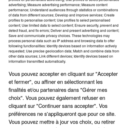
advertising; Measure advertising performance; Measure content
performance; Understand audiences through statistics or combinations
of data from different sources; Develop and improve services; Create
profiles to personalise content; Use profiles to select personalised
content; Use limited data to select content; Ensure security, prevent and
detect fraud, and fix errors; Deliver and present advertising and content;
Save and communicate privacy choices. These technologies may
process personal data such as IP address and browsing data to offer
following functionalities: Identify devices based on information actively
APRÈS TOUTES CES CANICULES, LES REFUGES
requested; Use precise geolocation data; Match and combine data from
DE FAUNE SAUVAGE SONT...
other data sources; Link different devices; Identify devices based on
information transmitted automatically.
Vous pouvez accepter en cliquant sur "Accepter
et fermer", ou affiner en sélectionnant les
finalités et/ou partenaires dans "Gérer mes
choix". Vous pouvez également refuser en
cliquant sur "Continuer sans accepter". Vos
préférences ne s'appliqueront que pour ce site.
Vous pouvez mettre à jour vos choix, ou retirer