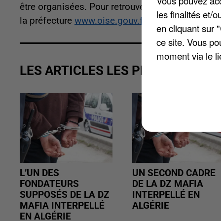
Vous pouvez acce
être organisées. Pour retrouver les arrêtés convo
les finalités et
la préfecture
www.oise.gouv.fr
.
en cliquant sur 
ce site. Vous po
moment via le li
LES ARTICLES LES PLUS VUS
L’UN DES
UN SECOND CADRE
FONDATEURS
DE LA DZ MAFIA
SUPPOSÉS DE LA DZ
INTERPELLÉ EN
MAFIA INTERPELLÉ
ALGÉRIE
EN ALGÉRIE