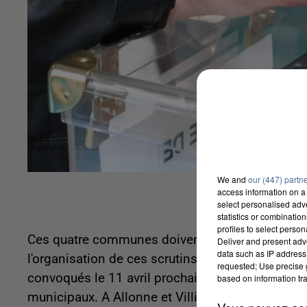
We and
our (447) partn
access information on a 
select personalised ad
statistics or combinatio
profiles to select person
Ces quatre communes doivent voir leurs conseil
Deliver and present adv
data such as IP address 
l'organisation de ces scrutins et leur dérouleme
requested; Use precise g
convoqués le 11 avril prochain. A Talmontiers et
based on information tra
municipaux. A Allonne et Villiers-sur-Coudun, de