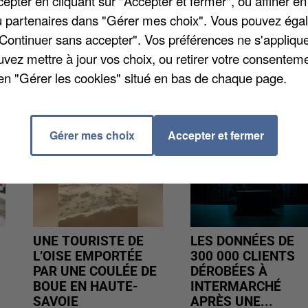
pter en cliquant sur "Accepter et fermer", ou affiner en
quant les électeurs, rendez-vous sur le site internet d
/ou partenaires dans "Gérer mes choix". Vous pouvez éga
"Continuer sans accepter". Vos préférences ne s'appliqu
uvez mettre à jour vos choix, ou retirer votre consenteme
en "Gérer les cookies" situé en bas de chaque page.
Gérer mes choix
Accepter et fermer
UNE TOURISTE DE
LES DONNÉES DE
L’OISE EMPORTÉE
300 000 CLIENTS
PAR UNE COULÉE DE
DÉROBÉES À
BOUE EN HAUTE-
INTERMARCHÉ
SAVOIE
APRÈS UNE...