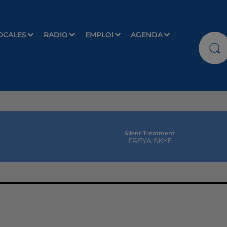
OCALES
RADIO
EMPLOI
AGENDA
Silent Treatment
FREYA SKYE