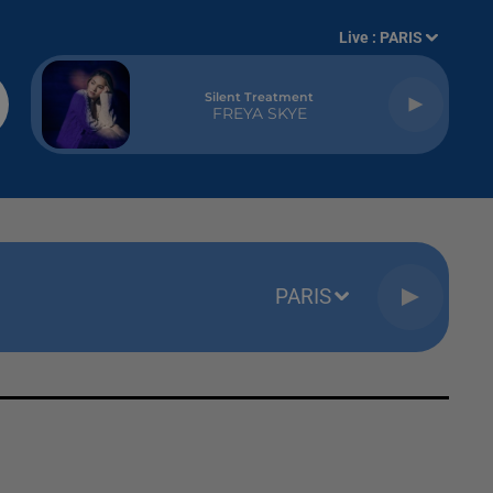
Live :
PARIS
Silent Treatment
FREYA SKYE
PARIS