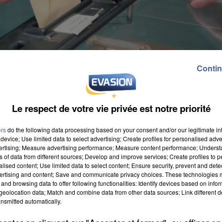
Contin
Le respect de votre vie privée est notre priorité
ers
do the following data processing based on your consent and/or our legitimate int
device; Use limited data to select advertising; Create profiles for personalised adver
vertising; Measure advertising performance; Measure content performance; Unders
ns of data from different sources; Develop and improve services; Create profiles to 
alised content; Use limited data to select content; Ensure security, prevent and detect
s municipaux élus ou complétés. Afin de permettre
ertising and content; Save and communicate privacy choices. These technologies
and browsing data to offer following functionalities: Identify devices based on infor
nt en dehors des congés scolaires, les électeurs sero
eolocation data; Match and combine data from other data sources; Link different de
 Baboeuf, il sera question de compléter les conseils
nsmitted automatically.
s élections municipales partielles intégrales doivent