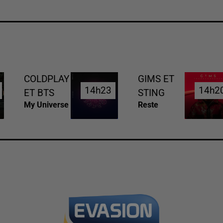
COLDPLAY
GIMS ET
14h23
14h23
14h2
14h2
ET BTS
STING
My Universe
Reste