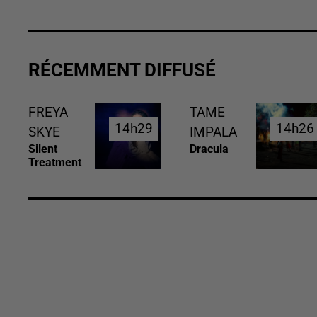
RÉCEMMENT DIFFUSÉ
FREYA
TAME
14h29
14h29
14h26
14h26
SKYE
IMPALA
Silent
Dracula
Treatment