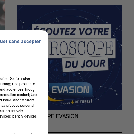
uer sans accepter
erest: Store and/or
tising; Use profiles to
tand audiences through
personalise content; Use
 fraud, and fix errors;
 may process personal
mation actively
nt
L'HOROSCOPE EVASION
vices; Identify devices