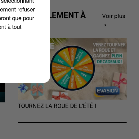
 sélectionnant
e
lement refuser
ACTUELLEMENT À
Voir plus
eront que pour
GAGNER
nt à tout
TOURNEZ LA ROUE DE L'ÉTÉ !