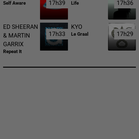
17h39
17h39
17h36
17h36
Self Aware
Life
ED SHEERAN
KYO
17h33
17h33
17h29
17h29
Le Graal
& MARTIN
GARRIX
Repeat It