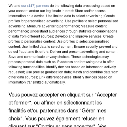
We and
our (447) partners
do the following data processing based on
your consent and/or our legitimate interest: Store and/or access
information on a device; Use limited data to select advertising; Create
profiles for personalised advertising; Use profiles to select personalised
advertising; Measure advertising performance; Measure content
performance; Understand audiences through statistics or combinations
of data from different sources; Develop and improve services; Create
profiles to personalise content; Use profiles to select personalised
content; Use limited data to select content; Ensure security, prevent and
detect fraud, and fix errors; Deliver and present advertising and content;
Save and communicate privacy choices. These technologies may
process personal data such as IP address and browsing data to offer
following functionalities: Identify devices based on information actively
requested; Use precise geolocation data; Match and combine data from
other data sources; Link different devices; Identify devices based on
information transmitted automatically.
APRÈS TOUTES CES CANICULES, LES REFUGES
Vous pouvez accepter en cliquant sur "Accepter
DE FAUNE SAUVAGE SONT...
et fermer", ou affiner en sélectionnant les
finalités et/ou partenaires dans "Gérer mes
choix". Vous pouvez également refuser en
cliquant sur "Continuer sans accepter". Vos