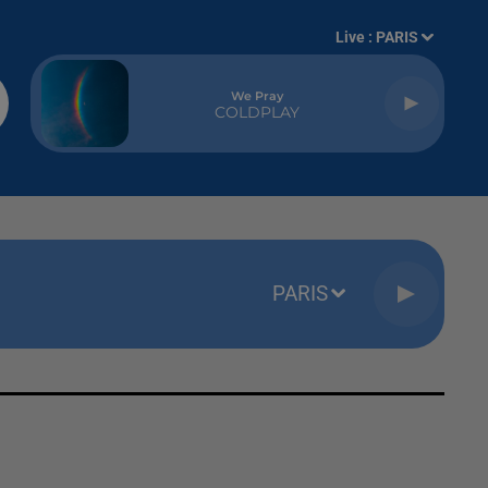
Live :
PARIS
We Pray
COLDPLAY
PARIS