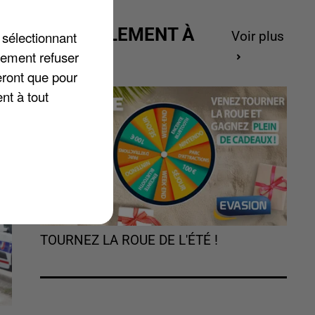
ACTUELLEMENT À
 sélectionnant
Voir plus
nt
GAGNER
lement refuser
eront que pour
nt à tout
TOURNEZ LA ROUE DE L'ÉTÉ !