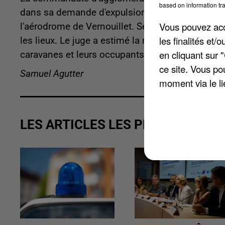
based on information tra
dans sa demande d'expulsion en urgence de gens
Vous pouvez acce
l'aérodrome de Vernouillet. Selon un constat d’h
les finalités et
les lieux. Le juge a estimé la requête irrecevable
en cliquant sur 
caravanes et leurs occupants ont depuis quitté le
ce site. Vous po
Samuel Agutter
moment via le li
LES ARTICLES LES PLUS VUS