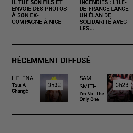
IL TUE SON FILS ET
INCENDIES : L’ÎLE-
ENVOIE DES PHOTOS
DE-FRANCE LANCE
À SON EX-
UN ÉLAN DE
COMPAGNE À NICE
SOLIDARITÉ AVEC
LES...
RÉCEMMENT DIFFUSÉ
HELENA
SAM
3h32
3h32
3h28
3h28
Tout A
SMITH
Changé
I'm Not The
Only One