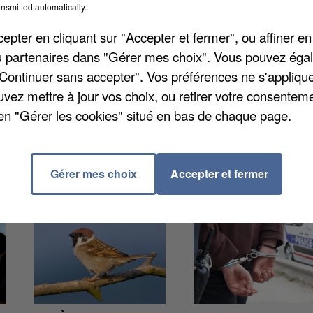
nsmitted automatically.
 du voyage installés sans autorisation sur
pter en cliquant sur "Accepter et fermer", ou affiner en
uissier, près de 200 caravanes et véhicules occupaie
/ou partenaires dans "Gérer mes choix". Vous pouvez éga
, faute d’identification précise des occupants. Les
"Continuer sans accepter". Vos préférences ne s'appliqu
 site.
uvez mettre à jour vos choix, ou retirer votre consenteme
en "Gérer les cookies" situé en bas de chaque page.
Gérer mes choix
Accepter et fermer