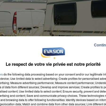
Contin
Le respect de votre vie privée est notre priorité
ers
do the following data processing based on your consent and/or our legitimate int
device; Use limited data to select advertising; Create profiles for personalised adver
vertising; Measure advertising performance; Measure content performance; Unders
ns of data from different sources; Develop and improve services; Create profiles to 
alised content; Use limited data to select content; Ensure security, prevent and detect
ertising and content; Save and communicate privacy choices. These technologies
and browsing data to offer following functionalities: Identify devices based on infor
eolocation data; Match and combine data from other data sources; Link different de
 déboutée par le tribunal administratif d'Orléans