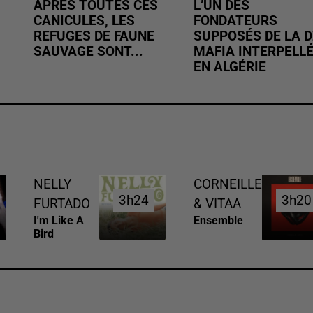
APRÈS TOUTES CES
L’UN DES
CANICULES, LES
FONDATEURS
REFUGES DE FAUNE
SUPPOSÉS DE LA D
SAUVAGE SONT...
MAFIA INTERPELL
EN ALGÉRIE
NELLY
CORNEILLE
3h24
3h24
3h20
3h20
FURTADO
& VITAA
I'm Like A
Ensemble
Bird