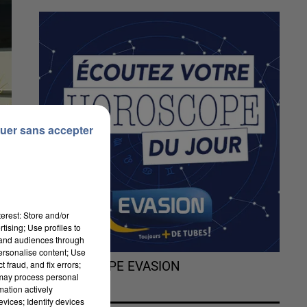
uer sans accepter
erest: Store and/or
tising; Use profiles to
tand audiences through
personalise content; Use
 fraud, and fix errors;
L'HOROSCOPE EVASION
 may process personal
mation actively
vices; Identify devices