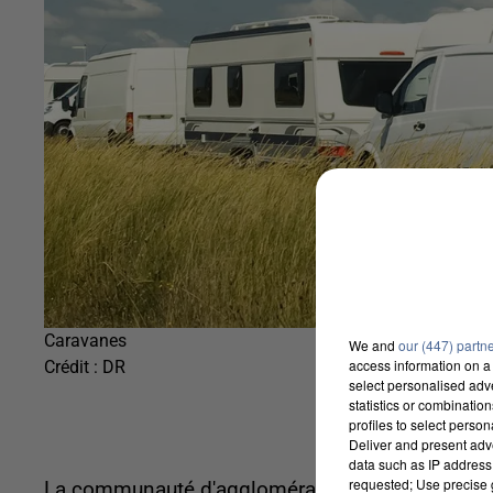
Caravanes
We and
our (447) partn
access information on a 
Crédit :
DR
select personalised ad
statistics or combinatio
profiles to select person
Deliver and present adv
data such as IP address 
requested; Use precise g
La communauté d'agglomération du Pays de Dreux