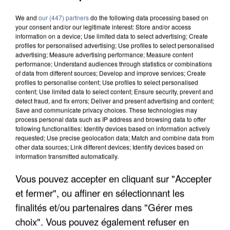
We and
our (447) partners
do the following data processing based on
your consent and/or our legitimate interest: Store and/or access
information on a device; Use limited data to select advertising; Create
profiles for personalised advertising; Use profiles to select personalised
advertising; Measure advertising performance; Measure content
performance; Understand audiences through statistics or combinations
of data from different sources; Develop and improve services; Create
profiles to personalise content; Use profiles to select personalised
content; Use limited data to select content; Ensure security, prevent and
detect fraud, and fix errors; Deliver and present advertising and content;
Save and communicate privacy choices. These technologies may
process personal data such as IP address and browsing data to offer
following functionalities: Identify devices based on information actively
requested; Use precise geolocation data; Match and combine data from
other data sources; Link different devices; Identify devices based on
information transmitted automatically.
APRÈS TOUTES CES CANICULES, LES REFUGES
Vous pouvez accepter en cliquant sur "Accepter
DE FAUNE SAUVAGE SONT...
et fermer", ou affiner en sélectionnant les
finalités et/ou partenaires dans "Gérer mes
choix". Vous pouvez également refuser en