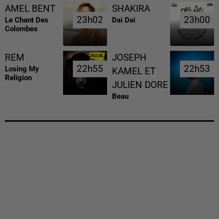
AMEL BENT
SHAKIRA
23h02
23h02
23h00
23h00
Le Chant Des
Dai Dai
Colombes
REM
JOSEPH
22h55
22h55
22h53
22h53
Losing My
KAMEL ET
Religion
JULIEN DORE
Beau