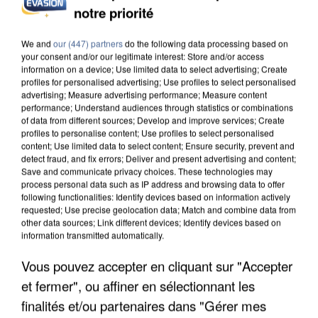
notre priorité
APRÈS TOUTES CES CANICULES, LES REFUGES
DE FAUNE SAUVAGE SONT...
We and
our (447) partners
do the following data processing based on
your consent and/or our legitimate interest: Store and/or access
information on a device; Use limited data to select advertising; Create
profiles for personalised advertising; Use profiles to select personalised
advertising; Measure advertising performance; Measure content
performance; Understand audiences through statistics or combinations
of data from different sources; Develop and improve services; Create
profiles to personalise content; Use profiles to select personalised
content; Use limited data to select content; Ensure security, prevent and
detect fraud, and fix errors; Deliver and present advertising and content;
Save and communicate privacy choices. These technologies may
process personal data such as IP address and browsing data to offer
following functionalities: Identify devices based on information actively
requested; Use precise geolocation data; Match and combine data from
other data sources; Link different devices; Identify devices based on
information transmitted automatically.
Vous pouvez accepter en cliquant sur "Accepter
et fermer", ou affiner en sélectionnant les
L’UN DES FONDATEURS SUPPOSÉS DE LA DZ
finalités et/ou partenaires dans "Gérer mes
MAFIA INTERPELLÉ EN ALGÉRIE