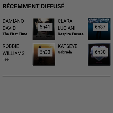
RÉCEMMENT DIFFUSÉ
DAMIANO
CLARA
6h41
6h41
6h37
6h37
DAVID
LUCIANI
The First Time
Respire Encore
ROBBIE
KATSEYE
6h33
6h33
6h30
6h30
Gabriela
WILLIAMS
Feel