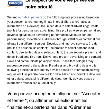
notre priorité
UNE TOURISTE DE L’OISE EMPORTÉE PAR UNE
COULÉE DE BOUE EN HAUTE-SAVOIE
We and
our (447) partners
do the following data processing based on
your consent and/or our legitimate interest: Store and/or access
information on a device; Use limited data to select advertising; Create
profiles for personalised advertising; Use profiles to select personalised
advertising; Measure advertising performance; Measure content
performance; Understand audiences through statistics or combinations
of data from different sources; Develop and improve services; Create
profiles to personalise content; Use profiles to select personalised
content; Use limited data to select content; Ensure security, prevent and
detect fraud, and fix errors; Deliver and present advertising and content;
Save and communicate privacy choices. These technologies may
process personal data such as IP address and browsing data to offer
following functionalities: Identify devices based on information actively
requested; Use precise geolocation data; Match and combine data from
other data sources; Link different devices; Identify devices based on
information transmitted automatically.
Vous pouvez accepter en cliquant sur "Accepter
et fermer", ou affiner en sélectionnant les
LES DONNÉES DE 300 000 CLIENTS DÉROBÉES À
finalités et/ou partenaires dans "Gérer mes
INTERMARCHÉ APRÈS UNE...