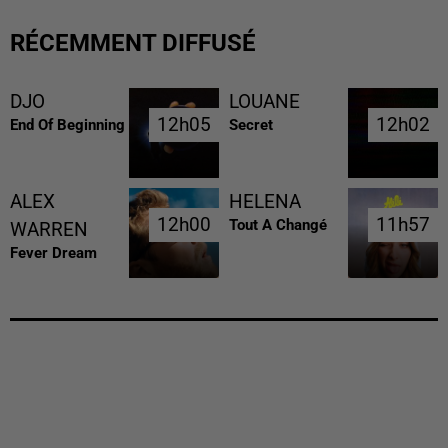
RÉCEMMENT DIFFUSÉ
DJO
LOUANE
12h05
12h05
12h02
12h02
End Of Beginning
Secret
ALEX
HELENA
12h00
12h00
11h57
11h57
Tout A Changé
WARREN
Fever Dream