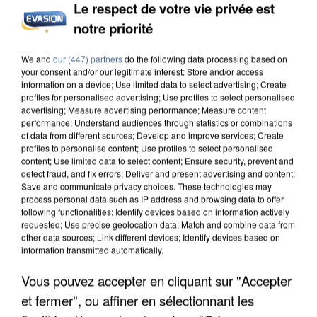
Le respect de votre vie privée est
APRÈS TOUTES CES CANICULES, LES REFUGES
notre priorité
DE FAUNE SAUVAGE SONT...
We and
our (447) partners
do the following data processing based on
your consent and/or our legitimate interest: Store and/or access
information on a device; Use limited data to select advertising; Create
profiles for personalised advertising; Use profiles to select personalised
advertising; Measure advertising performance; Measure content
performance; Understand audiences through statistics or combinations
of data from different sources; Develop and improve services; Create
profiles to personalise content; Use profiles to select personalised
content; Use limited data to select content; Ensure security, prevent and
detect fraud, and fix errors; Deliver and present advertising and content;
Save and communicate privacy choices. These technologies may
process personal data such as IP address and browsing data to offer
following functionalities: Identify devices based on information actively
requested; Use precise geolocation data; Match and combine data from
other data sources; Link different devices; Identify devices based on
information transmitted automatically.
Vous pouvez accepter en cliquant sur "Accepter
L’UN DES FONDATEURS SUPPOSÉS DE LA DZ
et fermer", ou affiner en sélectionnant les
MAFIA INTERPELLÉ EN ALGÉRIE