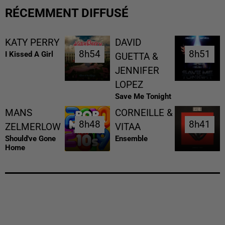
RÉCEMMENT DIFFUSÉ
KATY PERRY
DAVID
8h54
8h54
8h51
8h51
I Kissed A Girl
GUETTA &
JENNIFER
LOPEZ
Save Me Tonight
MANS
CORNEILLE &
8h48
8h48
8h41
8h41
ZELMERLOW
VITAA
Should've Gone
Ensemble
Home