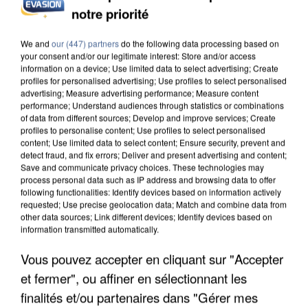
DE SOLIDARITÉ AVEC LES...
notre priorité
We and
our (447) partners
do the following data processing based on
your consent and/or our legitimate interest: Store and/or access
information on a device; Use limited data to select advertising; Create
profiles for personalised advertising; Use profiles to select personalised
advertising; Measure advertising performance; Measure content
performance; Understand audiences through statistics or combinations
of data from different sources; Develop and improve services; Create
profiles to personalise content; Use profiles to select personalised
content; Use limited data to select content; Ensure security, prevent and
detect fraud, and fix errors; Deliver and present advertising and content;
Save and communicate privacy choices. These technologies may
process personal data such as IP address and browsing data to offer
following functionalities: Identify devices based on information actively
requested; Use precise geolocation data; Match and combine data from
other data sources; Link different devices; Identify devices based on
information transmitted automatically.
APRÈS TOUTES CES CANICULES, LES REFUGES
Vous pouvez accepter en cliquant sur "Accepter
DE FAUNE SAUVAGE SONT...
et fermer", ou affiner en sélectionnant les
finalités et/ou partenaires dans "Gérer mes