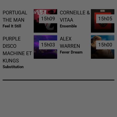
PORTUGAL
CORNEILLE &
15h09
15h09
15h05
15h05
THE MAN
VITAA
Feel It Still
Ensemble
PURPLE
ALEX
15h03
15h03
15h00
15h00
DISCO
WARREN
Fever Dream
MACHINE ET
KUNGS
Substitution