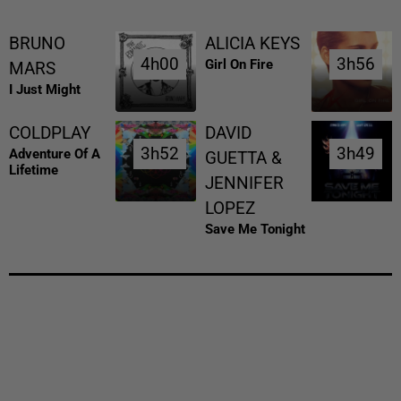
BRUNO
ALICIA KEYS
4h00
4h00
3h56
3h56
Girl On Fire
MARS
I Just Might
COLDPLAY
DAVID
3h52
3h52
3h49
3h49
Adventure Of A
GUETTA &
Lifetime
JENNIFER
LOPEZ
Save Me Tonight