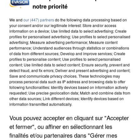
DE SOLIDARITÉ AVEC LES...
notre priorité
We and
our (447) partners
do the following data processing based on
your consent and/or our legitimate interest: Store and/or access
information on a device; Use limited data to select advertising; Create
profiles for personalised advertising; Use profiles to select personalised
advertising; Measure advertising performance; Measure content
performance; Understand audiences through statistics or combinations
of data from different sources; Develop and improve services; Create
profiles to personalise content; Use profiles to select personalised
content; Use limited data to select content; Ensure security, prevent and
detect fraud, and fix errors; Deliver and present advertising and content;
Save and communicate privacy choices. These technologies may
process personal data such as IP address and browsing data to offer
following functionalities: Identify devices based on information actively
requested; Use precise geolocation data; Match and combine data from
other data sources; Link different devices; Identify devices based on
information transmitted automatically.
APRÈS TOUTES CES CANICULES, LES REFUGES
Vous pouvez accepter en cliquant sur "Accepter
DE FAUNE SAUVAGE SONT...
et fermer", ou affiner en sélectionnant les
finalités et/ou partenaires dans "Gérer mes