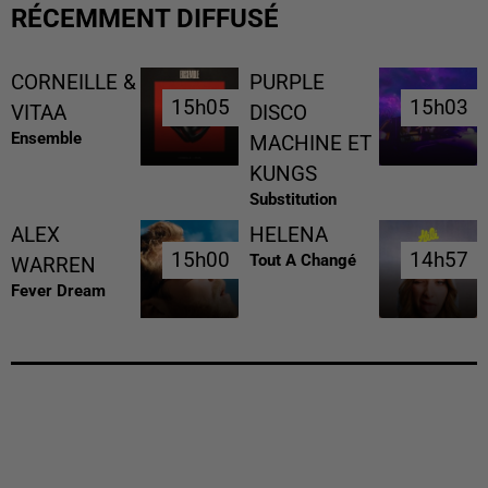
RÉCEMMENT DIFFUSÉ
CORNEILLE &
PURPLE
15h05
15h05
15h03
15h03
VITAA
DISCO
Ensemble
MACHINE ET
KUNGS
Substitution
ALEX
HELENA
15h00
15h00
14h57
14h57
Tout A Changé
WARREN
Fever Dream