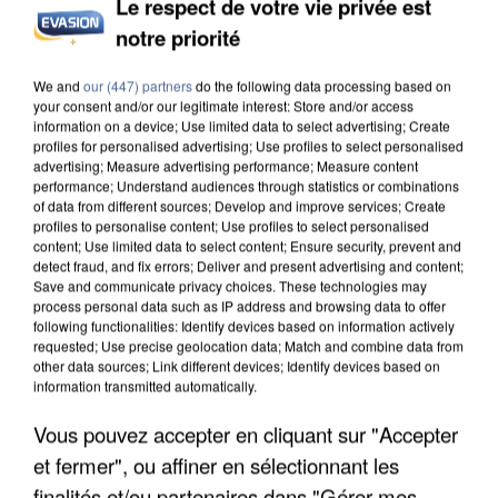
Le respect de votre vie privée est
INCENDIES : L’ÎLE-DE-FRANCE LANCE UN ÉLAN
notre priorité
DE SOLIDARITÉ AVEC LES...
We and
our (447) partners
do the following data processing based on
your consent and/or our legitimate interest: Store and/or access
information on a device; Use limited data to select advertising; Create
profiles for personalised advertising; Use profiles to select personalised
advertising; Measure advertising performance; Measure content
performance; Understand audiences through statistics or combinations
of data from different sources; Develop and improve services; Create
profiles to personalise content; Use profiles to select personalised
content; Use limited data to select content; Ensure security, prevent and
detect fraud, and fix errors; Deliver and present advertising and content;
Save and communicate privacy choices. These technologies may
process personal data such as IP address and browsing data to offer
following functionalities: Identify devices based on information actively
requested; Use precise geolocation data; Match and combine data from
other data sources; Link different devices; Identify devices based on
information transmitted automatically.
Vous pouvez accepter en cliquant sur "Accepter
APRÈS TOUTES CES CANICULES, LES REFUGES
et fermer", ou affiner en sélectionnant les
DE FAUNE SAUVAGE SONT...
finalités et/ou partenaires dans "Gérer mes