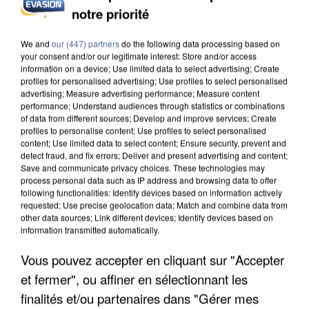
DE SOLIDARITÉ AVEC LES...
notre priorité
We and
our (447) partners
do the following data processing based on
your consent and/or our legitimate interest: Store and/or access
information on a device; Use limited data to select advertising; Create
profiles for personalised advertising; Use profiles to select personalised
advertising; Measure advertising performance; Measure content
performance; Understand audiences through statistics or combinations
of data from different sources; Develop and improve services; Create
profiles to personalise content; Use profiles to select personalised
content; Use limited data to select content; Ensure security, prevent and
detect fraud, and fix errors; Deliver and present advertising and content;
Save and communicate privacy choices. These technologies may
process personal data such as IP address and browsing data to offer
following functionalities: Identify devices based on information actively
requested; Use precise geolocation data; Match and combine data from
other data sources; Link different devices; Identify devices based on
information transmitted automatically.
APRÈS TOUTES CES CANICULES, LES REFUGES
Vous pouvez accepter en cliquant sur "Accepter
DE FAUNE SAUVAGE SONT...
et fermer", ou affiner en sélectionnant les
finalités et/ou partenaires dans "Gérer mes