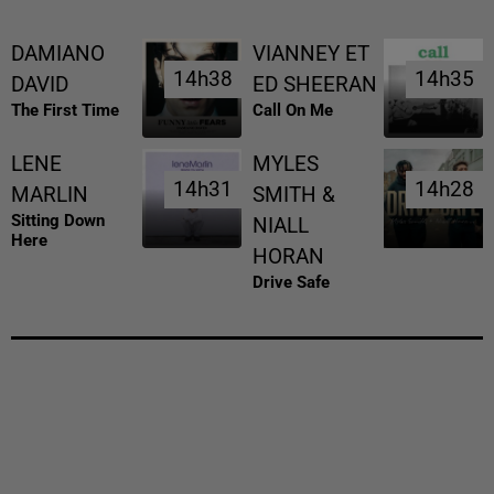
DAMIANO
VIANNEY ET
14h38
14h38
14h35
14h35
DAVID
ED SHEERAN
The First Time
Call On Me
LENE
MYLES
14h31
14h31
14h28
14h28
MARLIN
SMITH &
Sitting Down
NIALL
Here
HORAN
Drive Safe