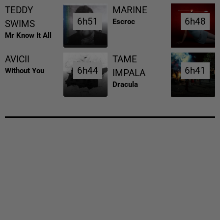
TEDDY
MARINE
6h51
6h51
6h48
6h48
Escroc
SWIMS
Mr Know It All
AVICII
TAME
6h44
6h44
6h41
6h41
Without You
IMPALA
Dracula