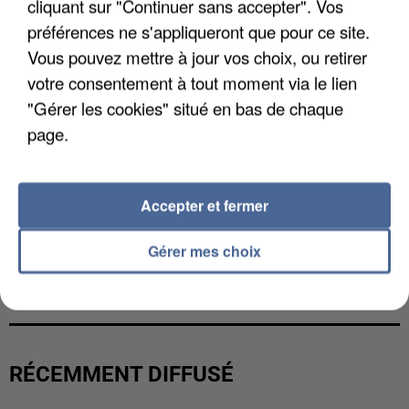
cliquant sur "Continuer sans accepter". Vos
préférences ne s'appliqueront que pour ce site.
Vous pouvez mettre à jour vos choix, ou retirer
votre consentement à tout moment via le lien
"Gérer les cookies" situé en bas de chaque
page.
Accepter et fermer
Gérer mes choix
UNE TOURISTE DE L’OISE EMPORTÉE PAR UNE
COULÉE DE BOUE EN HAUTE-SAVOIE
RÉCEMMENT DIFFUSÉ