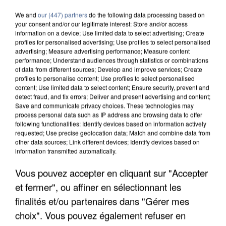
We and
our (447) partners
do the following data processing based on
your consent and/or our legitimate interest: Store and/or access
information on a device; Use limited data to select advertising; Create
profiles for personalised advertising; Use profiles to select personalised
advertising; Measure advertising performance; Measure content
performance; Understand audiences through statistics or combinations
of data from different sources; Develop and improve services; Create
profiles to personalise content; Use profiles to select personalised
content; Use limited data to select content; Ensure security, prevent and
detect fraud, and fix errors; Deliver and present advertising and content;
Save and communicate privacy choices. These technologies may
process personal data such as IP address and browsing data to offer
following functionalities: Identify devices based on information actively
requested; Use precise geolocation data; Match and combine data from
other data sources; Link different devices; Identify devices based on
information transmitted automatically.
Vous pouvez accepter en cliquant sur "Accepter
UN SECOND CADRE DE LA DZ MAFIA
INTERPELLÉ EN ALGÉRIE
et fermer", ou affiner en sélectionnant les
finalités et/ou partenaires dans "Gérer mes
choix". Vous pouvez également refuser en