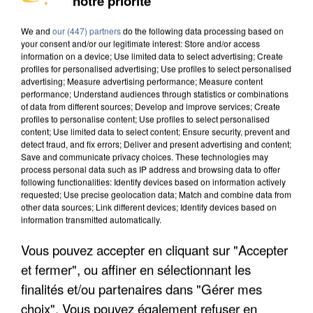
notre priorité
DE SOLIDARITÉ AVEC LES...
We and
our (447) partners
do the following data processing based on
your consent and/or our legitimate interest: Store and/or access
information on a device; Use limited data to select advertising; Create
profiles for personalised advertising; Use profiles to select personalised
advertising; Measure advertising performance; Measure content
performance; Understand audiences through statistics or combinations
of data from different sources; Develop and improve services; Create
profiles to personalise content; Use profiles to select personalised
content; Use limited data to select content; Ensure security, prevent and
detect fraud, and fix errors; Deliver and present advertising and content;
Save and communicate privacy choices. These technologies may
process personal data such as IP address and browsing data to offer
following functionalities: Identify devices based on information actively
requested; Use precise geolocation data; Match and combine data from
other data sources; Link different devices; Identify devices based on
information transmitted automatically.
Vous pouvez accepter en cliquant sur "Accepter
APRÈS TOUTES CES CANICULES, LES REFUGES
et fermer", ou affiner en sélectionnant les
DE FAUNE SAUVAGE SONT...
finalités et/ou partenaires dans "Gérer mes
choix". Vous pouvez également refuser en