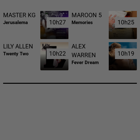
MASTER KG
MAROON 5
10h27
10h27
10h25
10h25
Jerusalema
Memories
LILY ALLEN
ALEX
10h22
10h22
10h19
10h19
Twenty Two
WARREN
Fever Dream