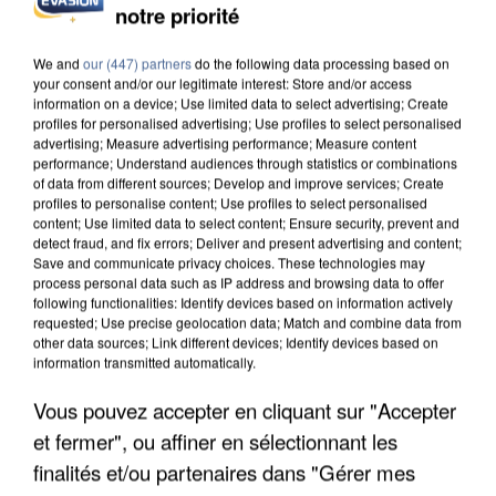
INCENDIES : L’ÎLE-DE-FRANCE LANCE UN ÉLAN
notre priorité
DE SOLIDARITÉ AVEC LES...
We and
our (447) partners
do the following data processing based on
your consent and/or our legitimate interest: Store and/or access
information on a device; Use limited data to select advertising; Create
profiles for personalised advertising; Use profiles to select personalised
advertising; Measure advertising performance; Measure content
performance; Understand audiences through statistics or combinations
of data from different sources; Develop and improve services; Create
profiles to personalise content; Use profiles to select personalised
content; Use limited data to select content; Ensure security, prevent and
detect fraud, and fix errors; Deliver and present advertising and content;
Save and communicate privacy choices. These technologies may
process personal data such as IP address and browsing data to offer
following functionalities: Identify devices based on information actively
requested; Use precise geolocation data; Match and combine data from
other data sources; Link different devices; Identify devices based on
information transmitted automatically.
Vous pouvez accepter en cliquant sur "Accepter
APRÈS TOUTES CES CANICULES, LES REFUGES
et fermer", ou affiner en sélectionnant les
DE FAUNE SAUVAGE SONT...
finalités et/ou partenaires dans "Gérer mes