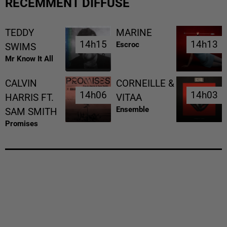
RÉCEMMENT DIFFUSÉ
TEDDY
MARINE
14h15
14h15
14h13
14h13
Escroc
SWIMS
Mr Know It All
CALVIN
CORNEILLE &
14h06
14h06
14h03
14h03
HARRIS FT.
VITAA
Ensemble
SAM SMITH
Promises