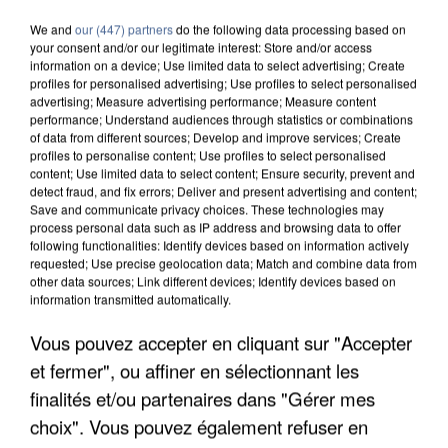
We and
our (447) partners
do the following data processing based on
your consent and/or our legitimate interest: Store and/or access
information on a device; Use limited data to select advertising; Create
profiles for personalised advertising; Use profiles to select personalised
advertising; Measure advertising performance; Measure content
performance; Understand audiences through statistics or combinations
of data from different sources; Develop and improve services; Create
profiles to personalise content; Use profiles to select personalised
content; Use limited data to select content; Ensure security, prevent and
detect fraud, and fix errors; Deliver and present advertising and content;
Save and communicate privacy choices. These technologies may
process personal data such as IP address and browsing data to offer
following functionalities: Identify devices based on information actively
requested; Use precise geolocation data; Match and combine data from
other data sources; Link different devices; Identify devices based on
information transmitted automatically.
Vous pouvez accepter en cliquant sur "Accepter
UN SECOND CADRE DE LA DZ MAFIA
INTERPELLÉ EN ALGÉRIE
et fermer", ou affiner en sélectionnant les
finalités et/ou partenaires dans "Gérer mes
choix". Vous pouvez également refuser en