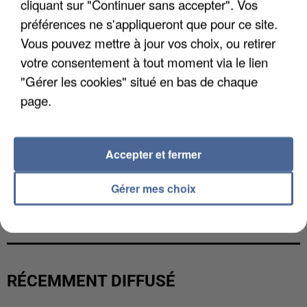
cliquant sur "Continuer sans accepter". Vos
préférences ne s'appliqueront que pour ce site.
Vous pouvez mettre à jour vos choix, ou retirer
votre consentement à tout moment via le lien
"Gérer les cookies" situé en bas de chaque
page.
Accepter et fermer
Gérer mes choix
UNE TOURISTE DE L’OISE EMPORTÉE PAR UNE
COULÉE DE BOUE EN HAUTE-SAVOIE
RÉCEMMENT DIFFUSÉ