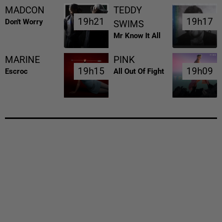
MADCON
TEDDY
19h21
19h21
19h17
19h17
Don't Worry
SWIMS
Mr Know It All
MARINE
PINK
19h15
19h15
19h09
19h09
Escroc
All Out Of Fight