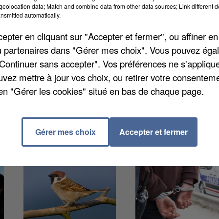
 ligne par le Syndicat des énergies renouvelables. Il
eolocation data; Match and combine data from other data sources; Link different de
nsmitted automatically.
t des emplois, que ce soit directement ou même via l
ques. En Seine-et-Marne, l'éolien terrestre soutien
pter en cliquant sur "Accepter et fermer", ou affiner en
trouve quasiment 190 emplois directs.
/ou partenaires dans "Gérer mes choix". Vous pouvez éga
"Continuer sans accepter". Vos préférences ne s'appliqu
uvez mettre à jour vos choix, ou retirer votre consenteme
en "Gérer les cookies" situé en bas de chaque page.
Gérer mes choix
Accepter et fermer