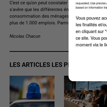
C'est ce qu'on peut constater dans l'Atlas mis en
requested; Use precise g
based on information tra
s'avère que les différentes énergies soutiennen
consommation des ménages ou les dépenses publi
Vous pouvez acce
plus de 1.000 emplois. Parmi ces derniers, on 
les finalités et
en cliquant sur 
Nicolas Chacun
ce site. Vous po
moment via le li
LES ARTICLES LES PLUS VUS