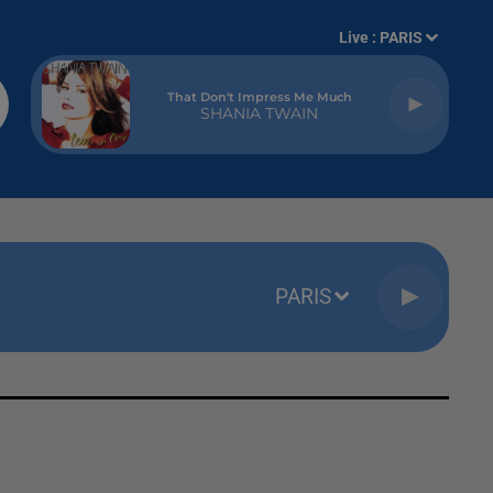
Live :
PARIS
That Don't Impress Me Much
SHANIA TWAIN
PARIS