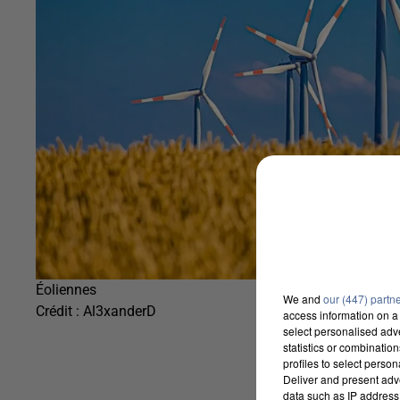
Éoliennes
We and
our (447) partn
Crédit :
Al3xanderD
access information on a 
select personalised ad
statistics or combinatio
profiles to select person
Deliver and present adv
data such as IP address 