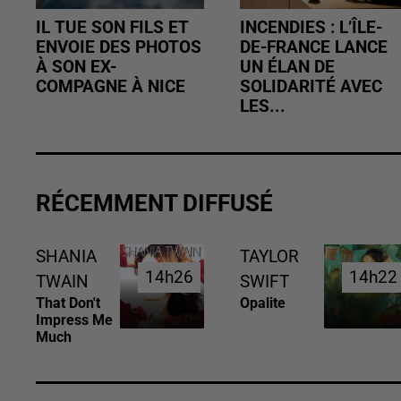
IL TUE SON FILS ET
INCENDIES : L’ÎLE-
ENVOIE DES PHOTOS
DE-FRANCE LANCE
À SON EX-
UN ÉLAN DE
COMPAGNE À NICE
SOLIDARITÉ AVEC
LES...
RÉCEMMENT DIFFUSÉ
SHANIA
TAYLOR
14h26
14h26
14h22
14h22
TWAIN
SWIFT
That Don't
Opalite
Impress Me
Much