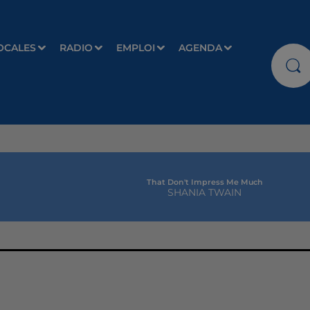
OCALES
RADIO
EMPLOI
AGENDA
That Don't Impress Me Much
SHANIA TWAIN