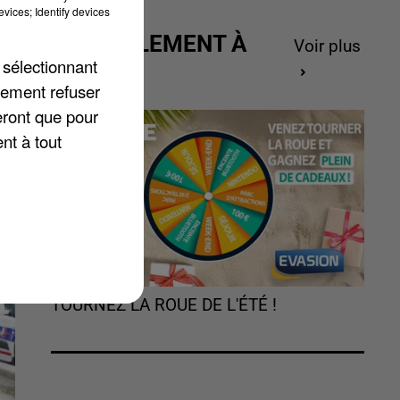
vices; Identify devices
a
ACTUELLEMENT À
Voir plus
t
 sélectionnant
GAGNER
lement refuser
eront que pour
nt à tout
TOURNEZ LA ROUE DE L'ÉTÉ !