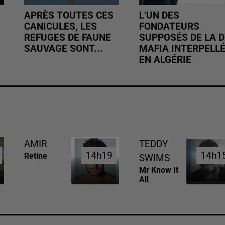
APRÈS TOUTES CES
L’UN DES
CANICULES, LES
FONDATEURS
REFUGES DE FAUNE
SUPPOSÉS DE LA D
SAUVAGE SONT...
MAFIA INTERPELL
EN ALGÉRIE
AMIR
TEDDY
14h19
14h19
14h1
14h1
Retine
SWIMS
Mr Know It
All