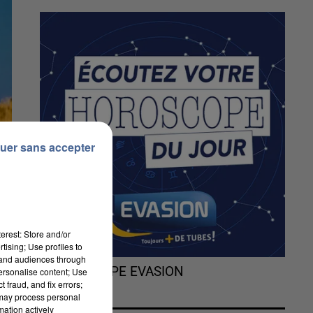
uer sans accepter
erest: Store and/or
tising; Use profiles to
tand audiences through
L'HOROSCOPE EVASION
personalise content; Use
 fraud, and fix errors;
 may process personal
mation actively