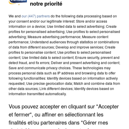
notre priorité
INCENDIES : L’ÎLE-DE-FRANCE LANCE UN ÉLAN
DE SOLIDARITÉ AVEC LES...
We and
our (447) partners
do the following data processing based on
your consent and/or our legitimate interest: Store and/or access
information on a device; Use limited data to select advertising; Create
profiles for personalised advertising; Use profiles to select personalised
advertising; Measure advertising performance; Measure content
performance; Understand audiences through statistics or combinations
of data from different sources; Develop and improve services; Create
profiles to personalise content; Use profiles to select personalised
content; Use limited data to select content; Ensure security, prevent and
detect fraud, and fix errors; Deliver and present advertising and content;
Save and communicate privacy choices. These technologies may
process personal data such as IP address and browsing data to offer
following functionalities: Identify devices based on information actively
requested; Use precise geolocation data; Match and combine data from
other data sources; Link different devices; Identify devices based on
information transmitted automatically.
Vous pouvez accepter en cliquant sur "Accepter
et fermer", ou affiner en sélectionnant les
APRÈS TOUTES CES CANICULES, LES REFUGES
DE FAUNE SAUVAGE SONT...
finalités et/ou partenaires dans "Gérer mes