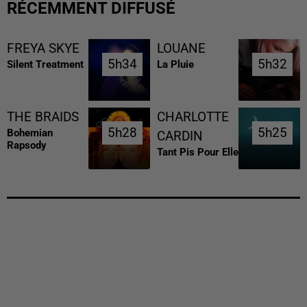
RÉCEMMENT DIFFUSÉ
FREYA SKYE
LOUANE
5h34
5h34
5h32
5h32
Silent Treatment
La Pluie
THE BRAIDS
CHARLOTTE
5h28
5h28
5h25
5h25
Bohemian
CARDIN
Rapsody
Tant Pis Pour Elle