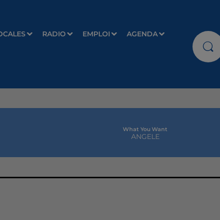
OCALES
RADIO
EMPLOI
AGENDA
What You Want
ANGELE