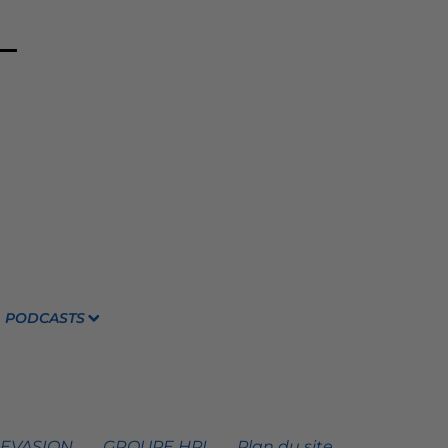
PODCASTS
 EVASION
GROUPE HPI
Plan du site