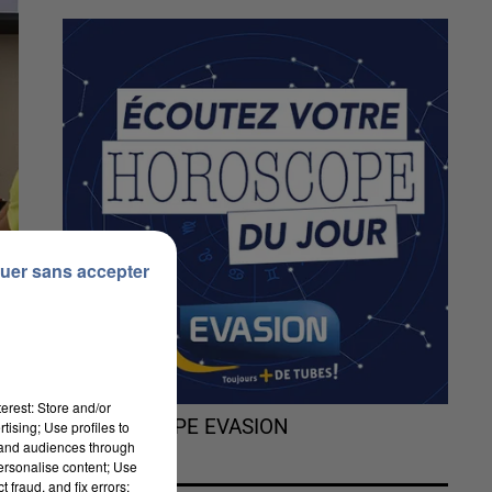
uer sans accepter
erest: Store and/or
L'HOROSCOPE EVASION
tising; Use profiles to
tand audiences through
personalise content; Use
 fraud, and fix errors;