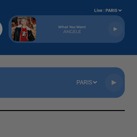
Live :
PARIS
What You Want
ANGELE
PARIS