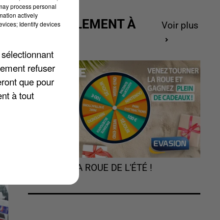
 may process personal
mation actively
ACTUELLEMENT À
vices; Identify devices
Voir plus
GAGNER
 sélectionnant
va
lement refuser
eront que pour
nt à tout
TOURNEZ LA ROUE DE L'ÉTÉ !