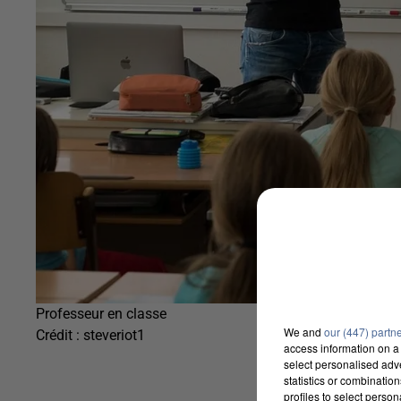
Professeur en classe
We and
our (447) partn
Crédit :
steveriot1
access information on a 
select personalised ad
statistics or combinatio
profiles to select person