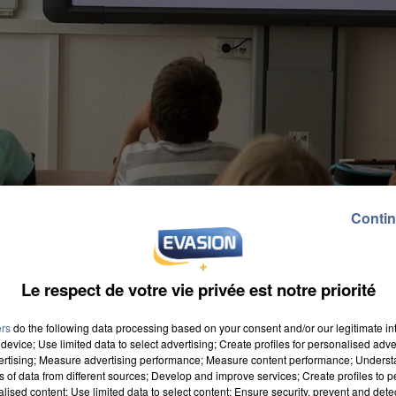
Contin
Le respect de votre vie privée est notre priorité
ers
do the following data processing based on your consent and/or our legitimate int
device; Use limited data to select advertising; Create profiles for personalised adver
vertising; Measure advertising performance; Measure content performance; Unders
ns of data from different sources; Develop and improve services; Create profiles to 
alised content; Use limited data to select content; Ensure security, prevent and detect