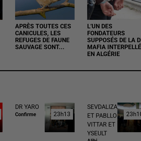
APRÈS TOUTES CES
L’UN DES
CANICULES, LES
FONDATEURS
REFUGES DE FAUNE
SUPPOSÉS DE LA D
SAUVAGE SONT...
MAFIA INTERPELL
EN ALGÉRIE
DR YARO
SEVDALIZA
23h13
23h13
23h1
23h1
Confirme
ET PABLLO
VITTAR ET
YSEULT
Alibi