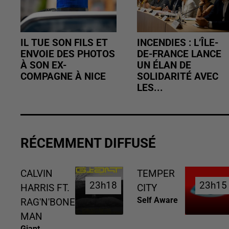
IL TUE SON FILS ET
INCENDIES : L’ÎLE-
ENVOIE DES PHOTOS
DE-FRANCE LANCE
À SON EX-
UN ÉLAN DE
COMPAGNE À NICE
SOLIDARITÉ AVEC
LES...
RÉCEMMENT DIFFUSÉ
CALVIN
TEMPER
23h18
23h18
23h15
23h15
HARRIS FT.
CITY
Self Aware
RAG'N'BONE
MAN
Giant