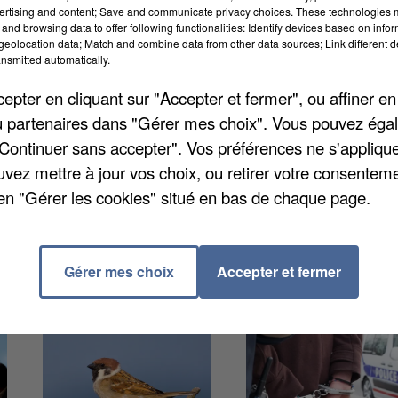
ertising and content; Save and communicate privacy choices. These technologies
and browsing data to offer following functionalities: Identify devices based on infor
de main-d’œuvre 2026 de France Travail. Dans le pays,
eolocation data; Match and combine data from other data sources; Link different de
 annoncés pour cette année.En Eure-et-Loir, 50
nsmitted automatically.
bauches, 80% sont considérés comme « difficiles ».
pter en cliquant sur "Accepter et fermer", ou affiner en
les projections du gouvernement, le système scolaire 
/ou partenaires dans "Gérer mes choix". Vous pouvez éga
enir : près de 1,7 million d'élèves sont attendus en
"Continuer sans accepter". Vos préférences ne s'appliqu
uvez mettre à jour vos choix, ou retirer votre consenteme
en "Gérer les cookies" situé en bas de chaque page.
Gérer mes choix
Accepter et fermer