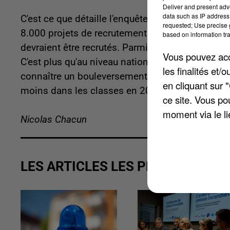
Deliver and present adv
data such as IP address 
C'est ce que détaille l'enquête sur les besoins 
requested; Use precise g
8.000 projets de recrutement d'enseignants sont
based on information tra
devraient être recrutés. Parmi ces projets d'em
Vous pouvez acce
C'est plus qu'au niveau national : 41,3%. Selon 
les finalités et
connaître un bouleversement dans les années à v
en cliquant sur 
moins dans les classes en 2035.
ce site. Vous po
moment via le li
Nicolas Chacun
LES ARTICLES LES PLUS VUS