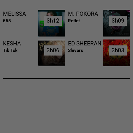
MELISSA
M. POKORA
3h12
3h12
3h09
3h09
555
Reflet
KESHA
ED SHEERAN
3h06
3h06
3h03
3h03
Tik Tok
Shivers