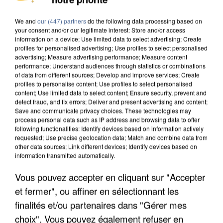
MAFIA INTERPELLÉ EN ALGÉRIE
We and
our (447) partners
do the following data processing based on
your consent and/or our legitimate interest: Store and/or access
information on a device; Use limited data to select advertising; Create
profiles for personalised advertising; Use profiles to select personalised
advertising; Measure advertising performance; Measure content
performance; Understand audiences through statistics or combinations
of data from different sources; Develop and improve services; Create
profiles to personalise content; Use profiles to select personalised
content; Use limited data to select content; Ensure security, prevent and
detect fraud, and fix errors; Deliver and present advertising and content;
Save and communicate privacy choices. These technologies may
process personal data such as IP address and browsing data to offer
following functionalities: Identify devices based on information actively
requested; Use precise geolocation data; Match and combine data from
other data sources; Link different devices; Identify devices based on
information transmitted automatically.
Vous pouvez accepter en cliquant sur "Accepter
UN SECOND CADRE DE LA DZ MAFIA
et fermer", ou affiner en sélectionnant les
INTERPELLÉ EN ALGÉRIE
finalités et/ou partenaires dans "Gérer mes
choix". Vous pouvez également refuser en