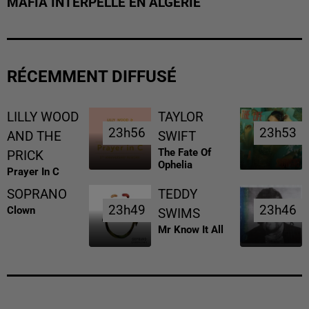
MAFIA INTERPELLÉ EN ALGÉRIE
RÉCEMMENT DIFFUSÉ
LILLY WOOD
TAYLOR
23h56
23h56
23h53
23h53
AND THE
SWIFT
The Fate Of
PRICK
Ophelia
Prayer In C
SOPRANO
TEDDY
23h49
23h49
23h46
23h46
Clown
SWIMS
Mr Know It All