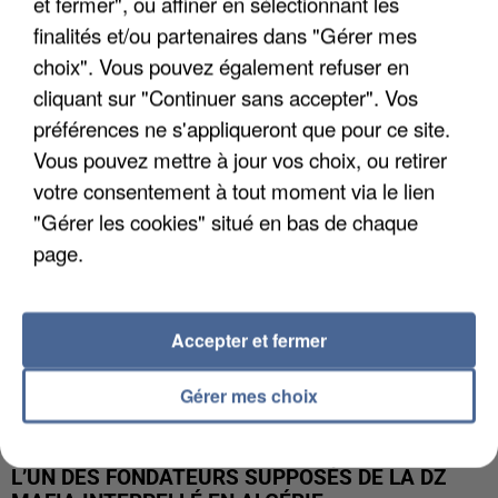
et fermer", ou affiner en sélectionnant les
finalités et/ou partenaires dans "Gérer mes
APRÈS TOUTES CES CANICULES, LES REFUGES
choix". Vous pouvez également refuser en
DE FAUNE SAUVAGE SONT...
cliquant sur "Continuer sans accepter". Vos
préférences ne s'appliqueront que pour ce site.
Vous pouvez mettre à jour vos choix, ou retirer
votre consentement à tout moment via le lien
"Gérer les cookies" situé en bas de chaque
page.
Accepter et fermer
Gérer mes choix
L’UN DES FONDATEURS SUPPOSÉS DE LA DZ