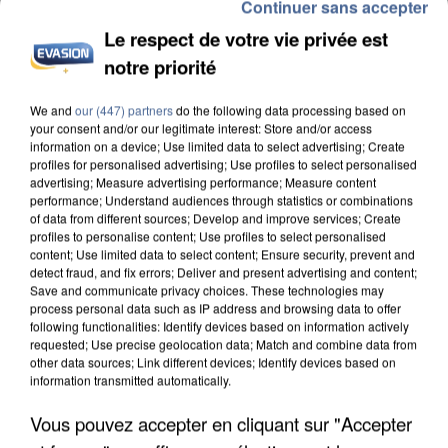
Continuer sans accepter
Le respect de votre vie privée est
notre priorité
INCENDIES : L’ÎLE-DE-FRANCE LANCE UN ÉLAN
We and
our (447) partners
do the following data processing based on
DE SOLIDARITÉ AVEC LES...
your consent and/or our legitimate interest: Store and/or access
information on a device; Use limited data to select advertising; Create
profiles for personalised advertising; Use profiles to select personalised
advertising; Measure advertising performance; Measure content
performance; Understand audiences through statistics or combinations
of data from different sources; Develop and improve services; Create
profiles to personalise content; Use profiles to select personalised
content; Use limited data to select content; Ensure security, prevent and
detect fraud, and fix errors; Deliver and present advertising and content;
Save and communicate privacy choices. These technologies may
process personal data such as IP address and browsing data to offer
following functionalities: Identify devices based on information actively
requested; Use precise geolocation data; Match and combine data from
other data sources; Link different devices; Identify devices based on
information transmitted automatically.
Vous pouvez accepter en cliquant sur "Accepter