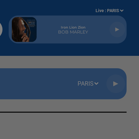
Live :
PARIS
Iron Lion Zion
BOB MARLEY
PARIS