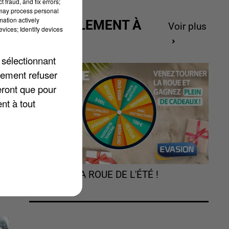
 fraud, and fix errors;
 may process personal
mation actively
ACTUELLEMENT À
Voir plus
vices; Identify devices
GAGNER
 sélectionnant
lement refuser
eront que pour
nt à tout
TOURNEZ LA ROUE DE L'ÉTÉ !