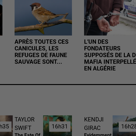
APRÈS TOUTES CES
L’UN DES
CANICULES, LES
FONDATEURS
REFUGES DE FAUNE
SUPPOSÉS DE LA D
SAUVAGE SONT...
MAFIA INTERPELL
EN ALGÉRIE
TAYLOR
KENDJI
h35
h35
16h31
16h31
16h2
16h2
SWIFT
GIRAC
The Fate Of
Evidemment