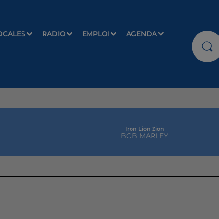
OCALES
RADIO
EMPLOI
AGENDA
Iron Lion Zion
BOB MARLEY