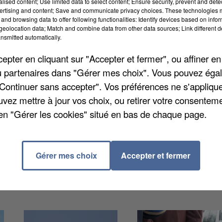
alised content; Use limited data to select content; Ensure security, prevent and detect
ertising and content; Save and communicate privacy choices. These technologies
and browsing data to offer following functionalities: Identify devices based on infor
eolocation data; Match and combine data from other data sources; Link different de
nsmitted automatically.
e des missions menées par l'agence régionale de
pter en cliquant sur "Accepter et fermer", ou affiner en
n. Cette rentrée voit 15 nouveaux dispositifs de
/ou partenaires dans "Gérer mes choix". Vous pouvez éga
 130 enfants handicapés supplémentaires d'intégrer un
"Continuer sans accepter". Vos préférences ne s'appliqu
S Île-de-France pour ces nouveaux dispositifs
uvez mettre à jour vos choix, ou retirer votre consenteme
en "Gérer les cookies" situé en bas de chaque page.
Gérer mes choix
Accepter et fermer