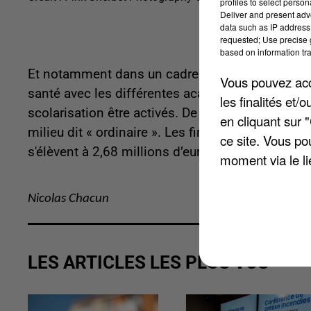
profiles to select person
Deliver and present adv
data such as IP address 
requested; Use precise g
based on information tra
Et notamment dans un cadre ordinaire. C'est un
Vous pouvez acce
santé avec les différentes académies de la régio
les finalités et
scolarisation être activés. De quoi permettre à
en cliquant sur 
milieu dit « ordinaire ».
Les financements de l’AR
ce site. Vous po
s'élèvent à 2,68 millions d’euros.
moment via le li
Nicolas Chacun
LES ARTICLES LES PLUS VUS