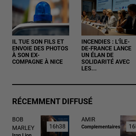
IL TUE SON FILS ET
INCENDIES : L’ÎLE-
ENVOIE DES PHOTOS
DE-FRANCE LANCE
À SON EX-
UN ÉLAN DE
COMPAGNE À NICE
SOLIDARITÉ AVEC
LES...
RÉCEMMENT DIFFUSÉ
BOB
AMIR
16h38
16h38
16
16
Complementaires
MARLEY
Iron Lion