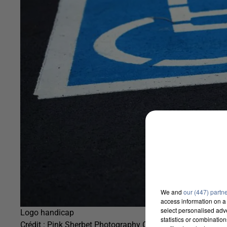
We and
our (447) partn
access information on a 
select personalised ad
Logo handicap
statistics or combinatio
Crédit :
Pink Sherbet Photography CC BY