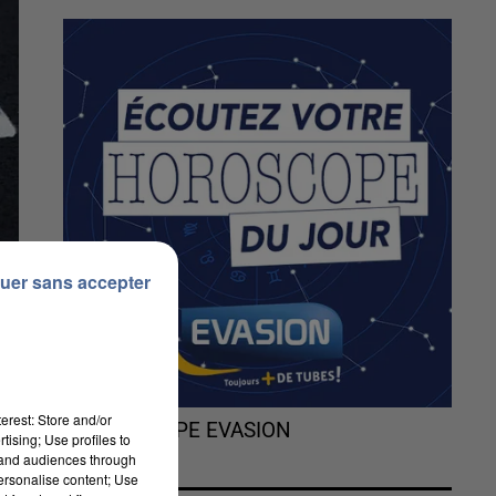
uer sans accepter
erest: Store and/or
L'HOROSCOPE EVASION
tising; Use profiles to
tand audiences through
personalise content; Use