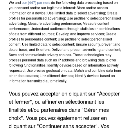
We and
our (447) partners
do the following data processing based on
your consent and/or our legitimate interest: Store and/or access
information on a device; Use limited data to select advertising; Create
profiles for personalised advertising; Use profiles to select personalised
advertising; Measure advertising performance; Measure content
performance; Understand audiences through statistics or combinations
of data from different sources; Develop and improve services; Create
profiles to personalise content; Use profiles to select personalised
content; Use limited data to select content; Ensure security, prevent and
detect fraud, and fix errors; Deliver and present advertising and content;
Save and communicate privacy choices. These technologies may
process personal data such as IP address and browsing data to offer
following functionalities: Identify devices based on information actively
requested; Use precise geolocation data; Match and combine data from
other data sources; Link different devices; Identify devices based on
information transmitted automatically.
APRÈS TOUTES CES CANICULES, LES REFUGES
DE FAUNE SAUVAGE SONT...
Vous pouvez accepter en cliquant sur "Accepter
et fermer", ou affiner en sélectionnant les
finalités et/ou partenaires dans "Gérer mes
choix". Vous pouvez également refuser en
cliquant sur "Continuer sans accepter". Vos