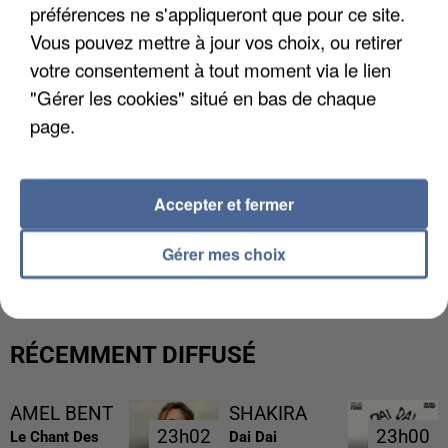
préférences ne s'appliqueront que pour ce site.
Vous pouvez mettre à jour vos choix, ou retirer
votre consentement à tout moment via le lien
"Gérer les cookies" situé en bas de chaque
page.
Accepter et fermer
L’UN DES FONDATEURS SUPPOSÉS DE LA DZ
MAFIA INTERPELLÉ EN ALGÉRIE
Gérer mes choix
RÉCEMMENT DIFFUSÉ
AMEL BENT
SHAKIRA
23h02
23h02
23h00
23h00
Le Chant Des
Dai Dai