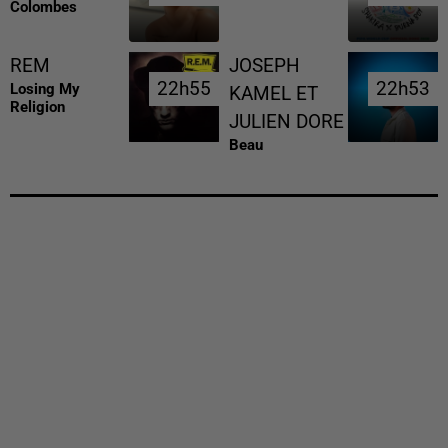
Colombes
REM
JOSEPH
22h55
22h55
22h53
22h53
Losing My
KAMEL ET
Religion
JULIEN DORE
Beau