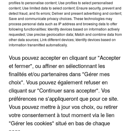
profiles to personalise content; Use profiles to select personalised
content; Use limited data to select content; Ensure security, prevent and
detect fraud, and fix errors; Deliver and present advertising and content;
Save and communicate privacy choices. These technologies may
process personal data such as IP address and browsing data to offer
following functionalities: Identify devices based on information actively
requested; Use precise geolocation data; Match and combine data from
other data sources; Link different devices; Identify devices based on
information transmitted automatically.
Vous pouvez accepter en cliquant sur "Accepter
et fermer", ou affiner en sélectionnant les
6 août 2026
finalités et/ou partenaires dans "Gérer mes
Une touriste de l’Oise emportée par une coulée de
boue en Haute-Savoie
choix". Vous pouvez également refuser en
Son corps a été retrouvé à cinq kilomètres de là.
cliquant sur "Continuer sans accepter". Vos
préférences ne s'appliqueront que pour ce site.
Vous pouvez mettre à jour vos choix, ou retirer
votre consentement à tout moment via le lien
"Gérer les cookies" situé en bas de chaque