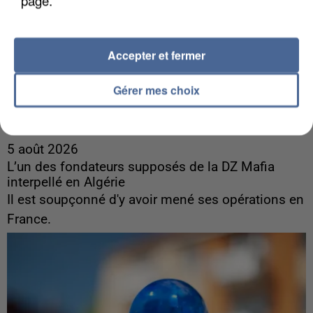
page.
Accepter et fermer
Gérer mes choix
5 août 2026
L’un des fondateurs supposés de la DZ Mafia
interpellé en Algérie
Il est soupçonné d'y avoir mené ses opérations en
France.