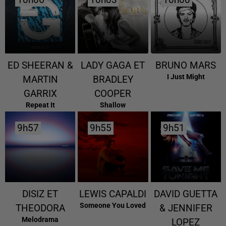
10h06
10h06
10h03
10h03
10h00
10h00
ED SHEERAN &
LADY GAGA ET
BRUNO MARS
I Just Might
MARTIN
BRADLEY
GARRIX
COOPER
Repeat It
Shallow
9h57
9h57
9h55
9h55
9h51
9h51
DISIZ ET
LEWIS CAPALDI
DAVID GUETTA
Someone You Loved
THEODORA
& JENNIFER
Melodrama
LOPEZ