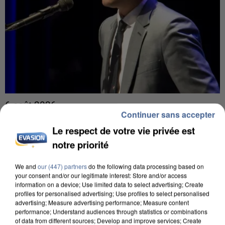
6 août 2026
Continuer sans accepter
Gabriel Attal et Raphaël Glucksmann visés par des
ingérences...
Le respect de votre vie privée est
Sollicité, Sébastien Lecornu annonce un "travail
notre priorité
commun" avec les partis à la rentrée.
We and
our (447) partners
do the following data processing based on
your consent and/or our legitimate interest: Store and/or access
information on a device; Use limited data to select advertising; Create
profiles for personalised advertising; Use profiles to select personalised
advertising; Measure advertising performance; Measure content
performance; Understand audiences through statistics or combinations
of data from different sources; Develop and improve services; Create