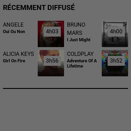
RÉCEMMENT DIFFUSÉ
ANGELE
BRUNO
4h03
4h03
4h00
4h00
Oui Ou Non
MARS
I Just Might
ALICIA KEYS
COLDPLAY
3h56
3h56
3h52
3h52
Girl On Fire
Adventure Of A
Lifetime