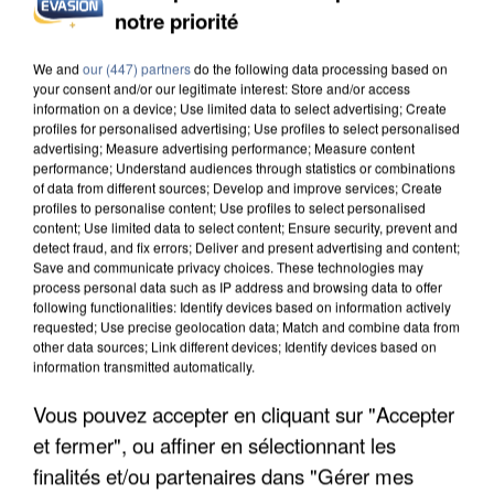
notre priorité
INCENDIES : L’ÎLE-DE-FRANCE LANCE UN ÉLAN
DE SOLIDARITÉ AVEC LES...
We and
our (447) partners
do the following data processing based on
your consent and/or our legitimate interest: Store and/or access
information on a device; Use limited data to select advertising; Create
profiles for personalised advertising; Use profiles to select personalised
advertising; Measure advertising performance; Measure content
performance; Understand audiences through statistics or combinations
of data from different sources; Develop and improve services; Create
profiles to personalise content; Use profiles to select personalised
content; Use limited data to select content; Ensure security, prevent and
detect fraud, and fix errors; Deliver and present advertising and content;
Save and communicate privacy choices. These technologies may
process personal data such as IP address and browsing data to offer
following functionalities: Identify devices based on information actively
requested; Use precise geolocation data; Match and combine data from
other data sources; Link different devices; Identify devices based on
information transmitted automatically.
Vous pouvez accepter en cliquant sur "Accepter
et fermer", ou affiner en sélectionnant les
APRÈS TOUTES CES CANICULES, LES REFUGES
finalités et/ou partenaires dans "Gérer mes
DE FAUNE SAUVAGE SONT...