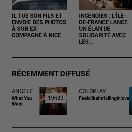
IL TUE SON FILS ET
INCENDIES : L’ÎLE-
ENVOIE DES PHOTOS
DE-FRANCE LANCE
À SON EX-
UN ÉLAN DE
COMPAGNE À NICE
SOLIDARITÉ AVEC
LES...
RÉCEMMENT DIFFUSÉ
ANGELE
COLDPLAY
19h33
19h33
What You
Feelslikeimfallinginlove
Want