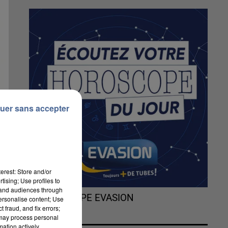
uer sans accepter
erest: Store and/or
tising; Use profiles to
tand audiences through
L'HOROSCOPE EVASION
personalise content; Use
 fraud, and fix errors;
 may process personal
mation actively