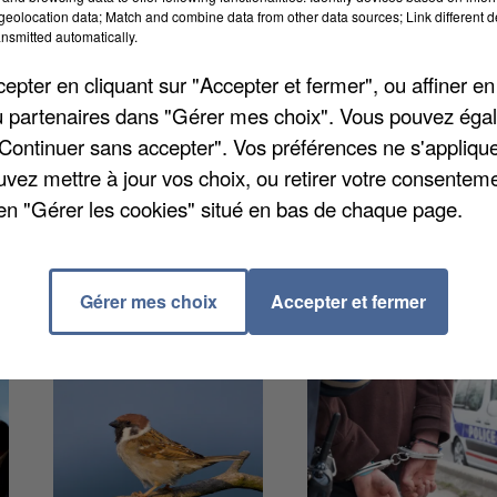
des nanocorps capables de désactiver la protéine Ta
eolocation data; Match and combine data from other data sources; Link different de
icorps miniatures, issus du système immunitaire des
nsmitted automatically.
cive de cette protéine et ainsi ralentir la progressio
pter en cliquant sur "Accepter et fermer", ou affiner en
seront nécessaires avant une éventuelle application
/ou partenaires dans "Gérer mes choix". Vous pouvez éga
"Continuer sans accepter". Vos préférences ne s'appliqu
uvez mettre à jour vos choix, ou retirer votre consenteme
en "Gérer les cookies" situé en bas de chaque page.
Gérer mes choix
Accepter et fermer