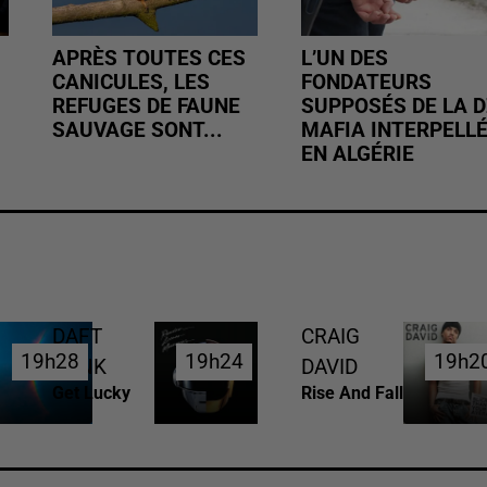
APRÈS TOUTES CES
L’UN DES
CANICULES, LES
FONDATEURS
REFUGES DE FAUNE
SUPPOSÉS DE LA D
SAUVAGE SONT...
MAFIA INTERPELL
EN ALGÉRIE
DAFT
CRAIG
19h28
19h28
19h24
19h24
19h2
19h2
PUNK
DAVID
Get Lucky
Rise And Fall