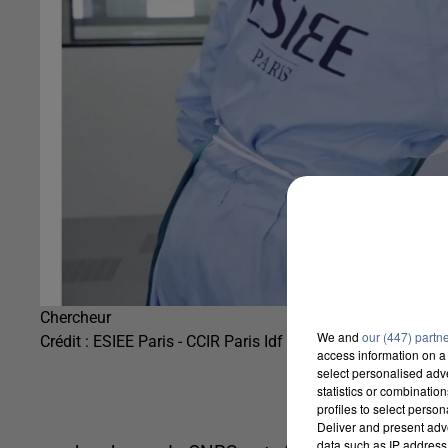
Chercheur
We and
our (447) partn
Crédit :
ESIEE Paris - CCIR Paris Idf - Univ Eiffel
access information on a 
select personalised ad
statistics or combinatio
profiles to select person
Deliver and present adv
data such as IP address 