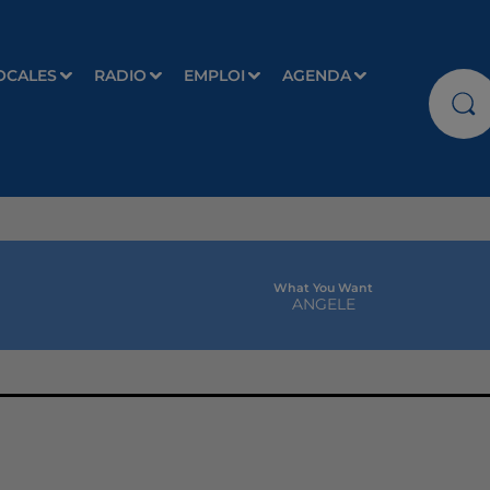
OCALES
RADIO
EMPLOI
AGENDA
What You Want
ANGELE