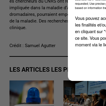
es chercheurs du CNRS ont récemment identifié 
requested; Use precise g
impliquée dans la maladie d’Alzheimer. Ces ant
based on information tra
dromadaires, pourraient empêcher l’agrégation no
Vous pouvez acce
de la maladie. Des recherches supplémentaires 
les finalités et
clinique.
en cliquant sur 
ce site. Vous po
moment via le li
Crédit : Samuel Agutter
LES ARTICLES LES PLUS VUS