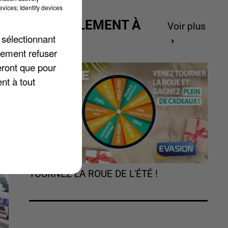
u,
vices; Identify devices
ACTUELLEMENT À
Voir plus
n
GAGNER
 sélectionnant
lement refuser
eront que pour
nt à tout
TOURNEZ LA ROUE DE L'ÉTÉ !