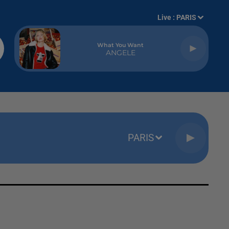
Live :
PARIS
What You Want
ANGELE
PARIS