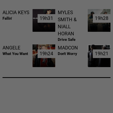
ALICIA KEYS
MYLES
19h31
19h31
19h28
19h28
Fallin'
SMITH &
NIALL
HORAN
Drive Safe
ANGELE
MADCON
19h24
19h24
19h21
19h21
What You Want
Don't Worry