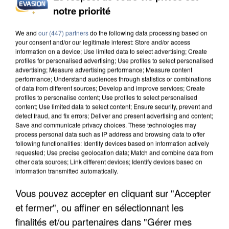
MAFIA INTERPELLÉ EN ALGÉRIE
notre priorité
We and
our (447) partners
do the following data processing based on
your consent and/or our legitimate interest: Store and/or access
information on a device; Use limited data to select advertising; Create
profiles for personalised advertising; Use profiles to select personalised
advertising; Measure advertising performance; Measure content
performance; Understand audiences through statistics or combinations
of data from different sources; Develop and improve services; Create
profiles to personalise content; Use profiles to select personalised
content; Use limited data to select content; Ensure security, prevent and
detect fraud, and fix errors; Deliver and present advertising and content;
Save and communicate privacy choices. These technologies may
process personal data such as IP address and browsing data to offer
following functionalities: Identify devices based on information actively
requested; Use precise geolocation data; Match and combine data from
other data sources; Link different devices; Identify devices based on
information transmitted automatically.
UN SECOND CADRE DE LA DZ MAFIA
Vous pouvez accepter en cliquant sur "Accepter
INTERPELLÉ EN ALGÉRIE
et fermer", ou affiner en sélectionnant les
finalités et/ou partenaires dans "Gérer mes