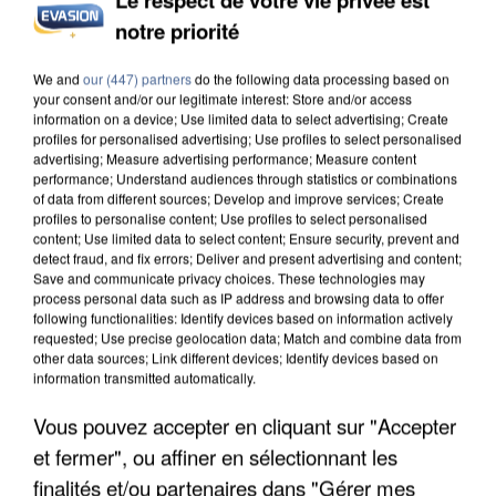
notre priorité
UN SECOND CADRE DE LA DZ MAFIA
INTERPELLÉ EN ALGÉRIE
We and
our (447) partners
do the following data processing based on
your consent and/or our legitimate interest: Store and/or access
information on a device; Use limited data to select advertising; Create
profiles for personalised advertising; Use profiles to select personalised
advertising; Measure advertising performance; Measure content
performance; Understand audiences through statistics or combinations
of data from different sources; Develop and improve services; Create
profiles to personalise content; Use profiles to select personalised
content; Use limited data to select content; Ensure security, prevent and
detect fraud, and fix errors; Deliver and present advertising and content;
Save and communicate privacy choices. These technologies may
process personal data such as IP address and browsing data to offer
following functionalities: Identify devices based on information actively
requested; Use precise geolocation data; Match and combine data from
other data sources; Link different devices; Identify devices based on
information transmitted automatically.
Vous pouvez accepter en cliquant sur "Accepter
et fermer", ou affiner en sélectionnant les
UNE TOURISTE DE L’OISE EMPORTÉE PAR UNE
finalités et/ou partenaires dans "Gérer mes