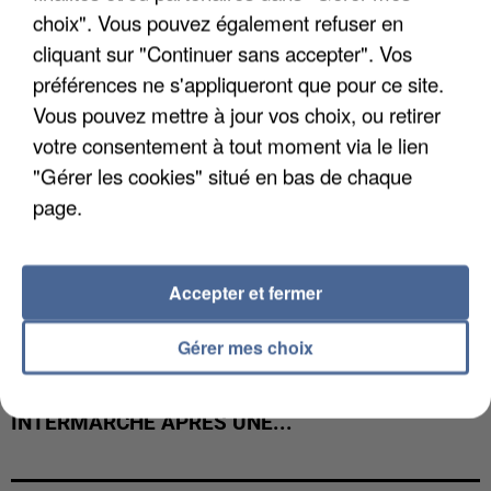
COULÉE DE BOUE EN HAUTE-SAVOIE
choix". Vous pouvez également refuser en
cliquant sur "Continuer sans accepter". Vos
préférences ne s'appliqueront que pour ce site.
Vous pouvez mettre à jour vos choix, ou retirer
votre consentement à tout moment via le lien
"Gérer les cookies" situé en bas de chaque
page.
Accepter et fermer
Gérer mes choix
LES DONNÉES DE 300 000 CLIENTS DÉROBÉES À
INTERMARCHÉ APRÈS UNE...