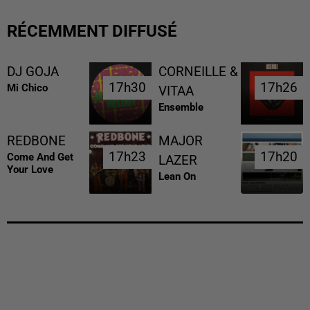
RÉCEMMENT DIFFUSÉ
DJ GOJA
CORNEILLE &
17h30
17h30
17h26
17h26
Mi Chico
VITAA
Ensemble
REDBONE
MAJOR
17h23
17h23
17h20
17h20
Come And Get
LAZER
Your Love
Lean On