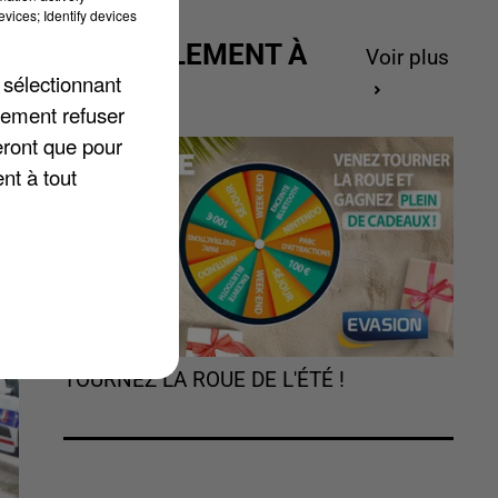
6,
vices; Identify devices
se
ACTUELLEMENT À
Voir plus
es
 sélectionnant
GAGNER
lement refuser
eront que pour
nt à tout
TOURNEZ LA ROUE DE L'ÉTÉ !