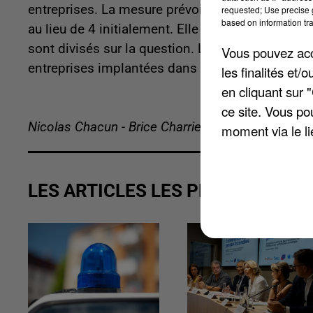
entreprises. La mesure prévoit que l'effort des 
requested; Use precise g
based on information tra
au lieu de 4 initialement. Elle a été soutenue par
sont divisés sur la question. LR et le RN ont (eu
Vous pouvez acce
entreprises implantées dans les quartiers priori
les finalités et
en cliquant sur 
ce site. Vous po
Nicolas Chacun - Brice Charrier
moment via le li
LES ARTICLES LES PLUS VUS