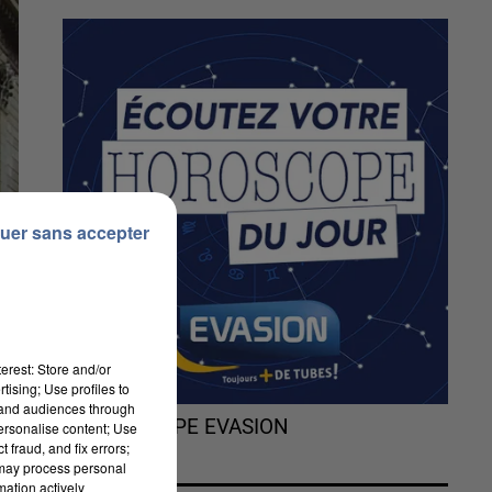
uer sans accepter
erest: Store and/or
tising; Use profiles to
tand audiences through
L'HOROSCOPE EVASION
personalise content; Use
 fraud, and fix errors;
 may process personal
mation actively