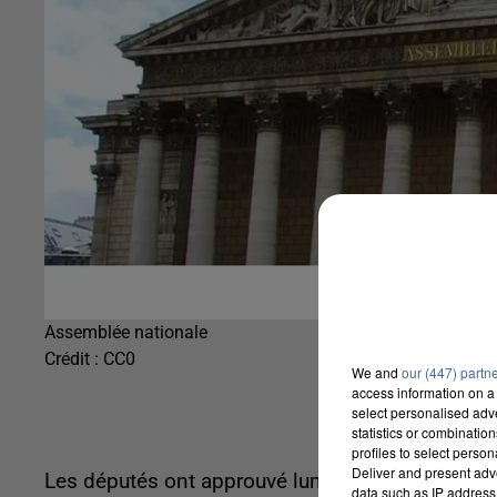
Assemblée nationale
Crédit :
CC0
We and
our (447) partn
access information on a 
select personalised ad
statistics or combinatio
profiles to select person
Deliver and present adv
Les députés ont approuvé lundi soir un amendeme
data such as IP address 