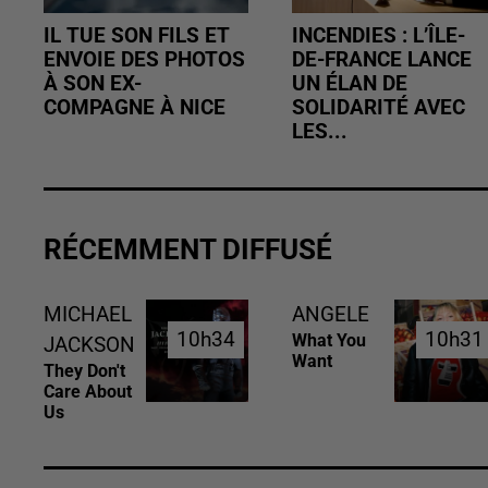
IL TUE SON FILS ET
INCENDIES : L’ÎLE-
ENVOIE DES PHOTOS
DE-FRANCE LANCE
À SON EX-
UN ÉLAN DE
COMPAGNE À NICE
SOLIDARITÉ AVEC
LES...
RÉCEMMENT DIFFUSÉ
MICHAEL
ANGELE
10h34
10h34
10h31
10h31
What You
JACKSON
Want
They Don't
Care About
Us