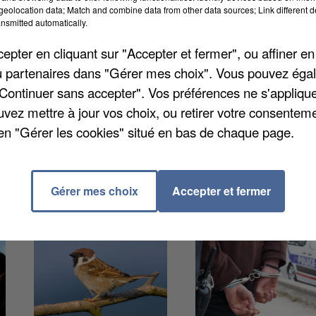
grandes sociétés représente 6 milliards d'euros en 202
eolocation data; Match and combine data from other data sources; Link different de
nsmitted automatically.
 la gauche, tandis que les macronistes et leurs alliés 
x) voté contre. Enfin, les exonérations fiscales pour l
pter en cliquant sur "Accepter et fermer", ou affiner en
taires sont prolongées.
/ou partenaires dans "Gérer mes choix". Vous pouvez éga
"Continuer sans accepter". Vos préférences ne s'appliqu
uvez mettre à jour vos choix, ou retirer votre consenteme
en "Gérer les cookies" situé en bas de chaque page.
Gérer mes choix
Accepter et fermer