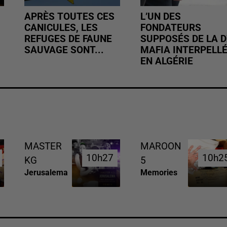
APRÈS TOUTES CES
L’UN DES
CANICULES, LES
FONDATEURS
REFUGES DE FAUNE
SUPPOSÉS DE LA D
SAUVAGE SONT...
MAFIA INTERPELL
EN ALGÉRIE
MASTER
MAROON
10h27
10h27
10h2
10h2
KG
5
Jerusalema
Memories