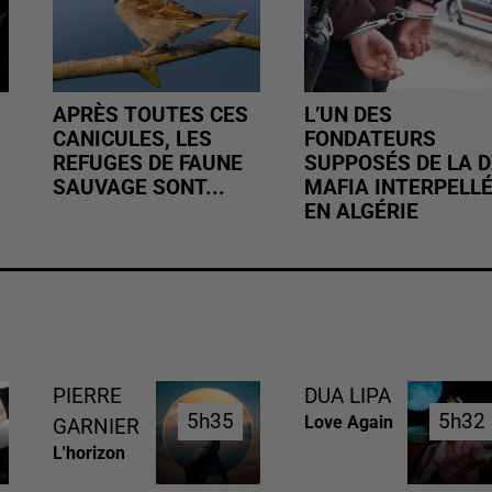
APRÈS TOUTES CES
L’UN DES
CANICULES, LES
FONDATEURS
REFUGES DE FAUNE
SUPPOSÉS DE LA D
SAUVAGE SONT...
MAFIA INTERPELL
EN ALGÉRIE
PIERRE
DUA LIPA
5h35
5h35
5h32
5h32
Love Again
GARNIER
L'horizon