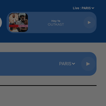
Live :
PARIS
Hey Ya
OUTKAST
PARIS