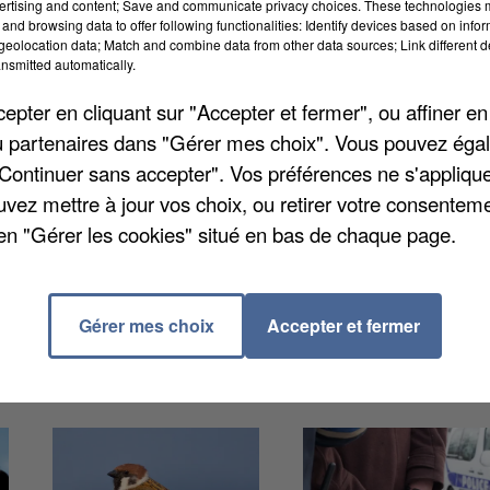
ertising and content; Save and communicate privacy choices. These technologies
and browsing data to offer following functionalities: Identify devices based on infor
our la première fois, le nombre de personnes qui
eolocation data; Match and combine data from other data sources; Link different de
ce sont plus de 2 millions. Dans le détail, la directi
nsmitted automatically.
ment et du logement dénombrait quasiment 934.000
pter en cliquant sur "Accepter et fermer", ou affiner en
es demandes représentent des ménages, donc envir
/ou partenaires dans "Gérer mes choix". Vous pouvez éga
 en hausse de 5% sur un an. Parmi les ménages en
"Continuer sans accepter". Vos préférences ne s'appliqu
le, avec près d'un quart des revenus inférieurs à
uvez mettre à jour vos choix, ou retirer votre consenteme
en "Gérer les cookies" situé en bas de chaque page.
Gérer mes choix
Accepter et fermer