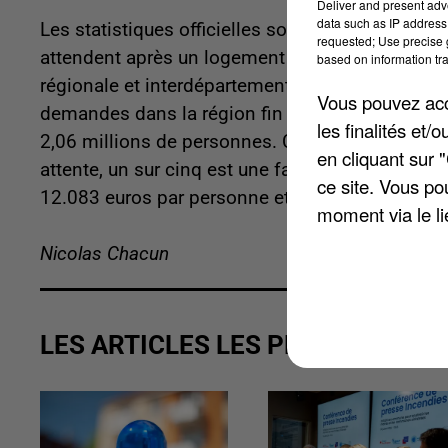
Deliver and present adv
data such as IP address 
Les statistiques officielles sont sans appel : p
requested; Use precise g
attendent après un logement social en Île-de-Fran
based on information tra
régionale et interdépartementale de l'héberge
Vous pouvez acce
demandes dans la région fin décembre 2025. C
les finalités et
2,06 millions de personnes. Ces requêtes sont
en cliquant sur 
attente, un sur cinq est une famille monoparenta
ce site. Vous po
12.083 euros par personne et par an.
moment via le li
Nicolas Chacun
LES ARTICLES LES PLUS VUS