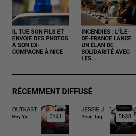
IL TUE SON FILS ET
INCENDIES : L’ÎLE-
ENVOIE DES PHOTOS
DE-FRANCE LANCE
À SON EX-
UN ÉLAN DE
COMPAGNE À NICE
SOLIDARITÉ AVEC
LES...
RÉCEMMENT DIFFUSÉ
OUTKAST
JESSIE J
5h41
5h41
5h38
5h38
Hey Ya
Price Tag