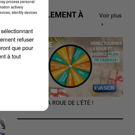
 may process personal
mation actively
vices; Identify devices
ACTUELLEMENT À
Voir plus
on
GAGNER
 sélectionnant
on
lement refuser
eront que pour
nt à tout
TOURNEZ LA ROUE DE L'ÉTÉ !