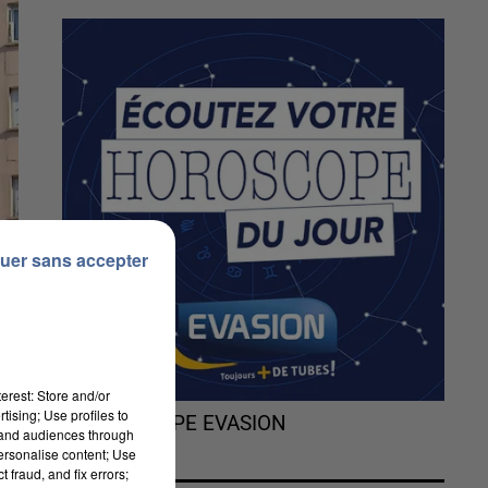
uer sans accepter
erest: Store and/or
tising; Use profiles to
L'HOROSCOPE EVASION
tand audiences through
personalise content; Use
 fraud, and fix errors;