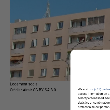
Logement social
We and
our (447) partn
Crédit :
Airair CC BY SA 3.0
access information on a 
select personalised ad
statistics or combinatio
profiles to select person