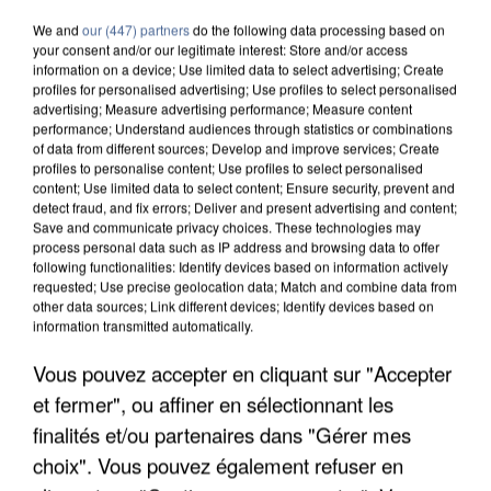
We and
our (447) partners
do the following data processing based on
your consent and/or our legitimate interest: Store and/or access
information on a device; Use limited data to select advertising; Create
profiles for personalised advertising; Use profiles to select personalised
advertising; Measure advertising performance; Measure content
performance; Understand audiences through statistics or combinations
of data from different sources; Develop and improve services; Create
profiles to personalise content; Use profiles to select personalised
content; Use limited data to select content; Ensure security, prevent and
detect fraud, and fix errors; Deliver and present advertising and content;
Save and communicate privacy choices. These technologies may
process personal data such as IP address and browsing data to offer
following functionalities: Identify devices based on information actively
requested; Use precise geolocation data; Match and combine data from
other data sources; Link different devices; Identify devices based on
information transmitted automatically.
Vous pouvez accepter en cliquant sur "Accepter
UNE TOURISTE DE L’OISE EMPORTÉE PAR UNE
COULÉE DE BOUE EN HAUTE-SAVOIE
et fermer", ou affiner en sélectionnant les
finalités et/ou partenaires dans "Gérer mes
choix". Vous pouvez également refuser en