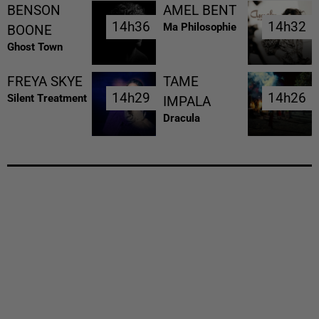
BENSON
AMEL BENT
14h36
14h36
14h32
14h32
Ma Philosophie
BOONE
Ghost Town
FREYA SKYE
TAME
14h29
14h29
14h26
14h26
Silent Treatment
IMPALA
Dracula