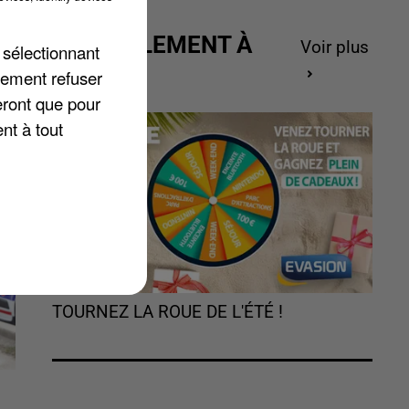
n
ACTUELLEMENT À
Voir plus
 sélectionnant
GAGNER
lement refuser
eront que pour
nt à tout
TOURNEZ LA ROUE DE L'ÉTÉ !