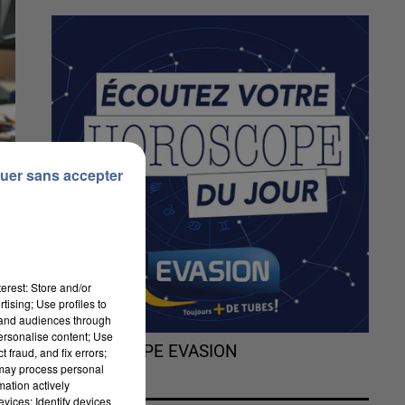
uer sans accepter
erest: Store and/or
tising; Use profiles to
tand audiences through
personalise content; Use
L'HOROSCOPE EVASION
 fraud, and fix errors;
 may process personal
mation actively
vices; Identify devices