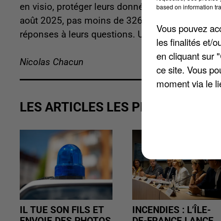
en visio, protéger leurs données personnelles ou
based on information tra
août 2025, pas moins de 326 conseillers numéri
Vous pouvez acce
réponses à leurs questions. Un chiffre stable de
les finalités et
en cliquant sur 
Nicolas Chacun
ce site. Vous po
moment via le li
LES ARTICLES LES PLUS VUS
IL TUE SON FILS ET
INCENDIES : L’ÎLE-
ENVOIE DES PHOTOS
DE-FRANCE LANCE