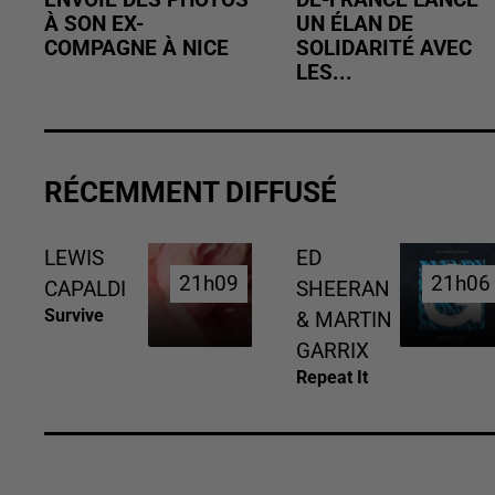
À SON EX-
UN ÉLAN DE
COMPAGNE À NICE
SOLIDARITÉ AVEC
LES...
RÉCEMMENT DIFFUSÉ
LEWIS
ED
21h09
21h09
21h06
21h06
CAPALDI
SHEERAN
Survive
& MARTIN
GARRIX
Repeat It