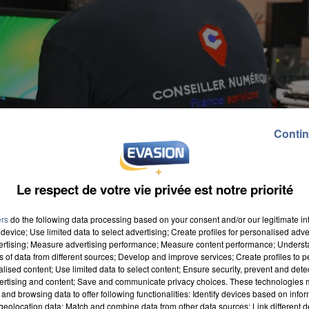
Contin
Le respect de votre vie privée est notre priorité
ers
do the following data processing based on your consent and/or our legitimate int
device; Use limited data to select advertising; Create profiles for personalised adver
vertising; Measure advertising performance; Measure content performance; Unders
ns of data from different sources; Develop and improve services; Create profiles to 
alised content; Use limited data to select content; Ensure security, prevent and detect
ants dans les usages liés aux nouvelles technologies.
ertising and content; Save and communicate privacy choices. These technologies
and browsing data to offer following functionalities: Identify devices based on infor
umériques peuvent apprendre grâce à eux à échanger
eolocation data; Match and combine data from other data sources; Link different de