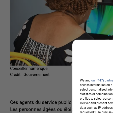
Conseiller numérique
Crédit :
Gouvernement
We and
our (447) partn
access information on a 
select personalised ad
statistics or combinatio
profiles to select person
Ces agents du service public épaulent les habit
Deliver and present adv
data such as IP address 
Les personnes âgées ou éloignées des outils n
requested; Use precise g