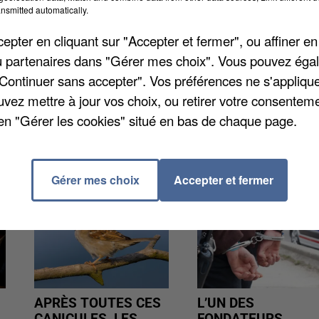
 bien utiliser une plateforme en ligne. En Essonne, e
nsmitted automatically.
ques recevaient les habitants pour donner des
pter en cliquant sur "Accepter et fermer", ou affiner en
puis le dernier comptage plus tôt cette année.
/ou partenaires dans "Gérer mes choix". Vous pouvez éga
"Continuer sans accepter". Vos préférences ne s'appliqu
uvez mettre à jour vos choix, ou retirer votre consenteme
en "Gérer les cookies" situé en bas de chaque page.
Gérer mes choix
Accepter et fermer
APRÈS TOUTES CES
L’UN DES
CANICULES, LES
FONDATEURS