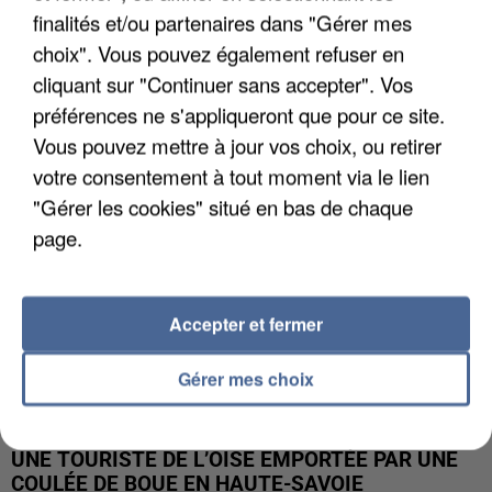
finalités et/ou partenaires dans "Gérer mes
UN SECOND CADRE DE LA DZ MAFIA
choix". Vous pouvez également refuser en
INTERPELLÉ EN ALGÉRIE
cliquant sur "Continuer sans accepter". Vos
préférences ne s'appliqueront que pour ce site.
Vous pouvez mettre à jour vos choix, ou retirer
votre consentement à tout moment via le lien
"Gérer les cookies" situé en bas de chaque
page.
Accepter et fermer
Gérer mes choix
UNE TOURISTE DE L’OISE EMPORTÉE PAR UNE
COULÉE DE BOUE EN HAUTE-SAVOIE