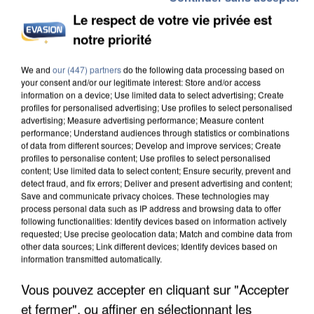
Le respect de votre vie privée est
notre priorité
L’UN DES FONDATEURS SUPPOSÉS DE LA DZ
We and
our (447) partners
do the following data processing based on
your consent and/or our legitimate interest: Store and/or access
MAFIA INTERPELLÉ EN ALGÉRIE
information on a device; Use limited data to select advertising; Create
profiles for personalised advertising; Use profiles to select personalised
advertising; Measure advertising performance; Measure content
performance; Understand audiences through statistics or combinations
of data from different sources; Develop and improve services; Create
profiles to personalise content; Use profiles to select personalised
content; Use limited data to select content; Ensure security, prevent and
detect fraud, and fix errors; Deliver and present advertising and content;
Save and communicate privacy choices. These technologies may
process personal data such as IP address and browsing data to offer
following functionalities: Identify devices based on information actively
requested; Use precise geolocation data; Match and combine data from
other data sources; Link different devices; Identify devices based on
information transmitted automatically.
Vous pouvez accepter en cliquant sur "Accepter
et fermer", ou affiner en sélectionnant les