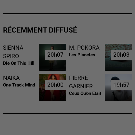
RÉCEMMENT DIFFUSÉ
SIENNA
M. POKORA
20h07
20h07
20h03
20h03
Les Planetes
SPIRO
Die On This Hill
NAIKA
PIERRE
20h00
20h00
19h57
19h57
One Track Mind
GARNIER
Ceux Qu'on Etait